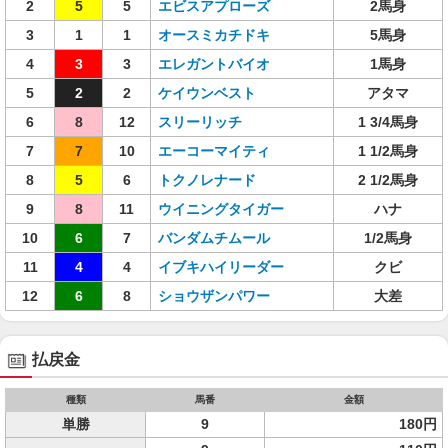
2
5
5
エビスアプローズ
2馬身
3
1
1
オースミカチドキ
5馬身
4
3
3
エレガントバイオ
1馬身
5
2
2
ケイウンベスト
アタマ
6
8
12
スリーリッチ
1 3/4馬身
7
7
10
エーコーマイティ
1 1/2馬身
8
5
6
トクノレナード
2 1/2馬身
9
8
11
ウイニングタイガー
ハナ
10
6
7
バンダムチムール
1/2馬身
11
4
4
イブキハイリーダー
クビ
12
6
8
ショウザンパワー
大差
払戻金
種類
馬番
金額
単勝
9
180円