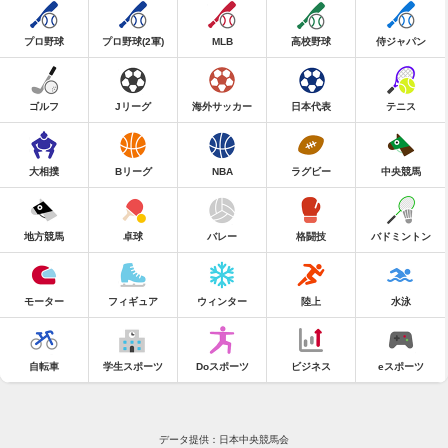
プロ野球
プロ野球(2軍)
MLB
高校野球
侍ジャパン
ゴルフ
Jリーグ
海外サッカー
日本代表
テニス
大相撲
Bリーグ
NBA
ラグビー
中央競馬
地方競馬
卓球
バレー
格闘技
バドミントン
モーター
フィギュア
ウィンター
陸上
水泳
自転車
学生スポーツ
Doスポーツ
ビジネス
eスポーツ
データ提供：日本中央競馬会