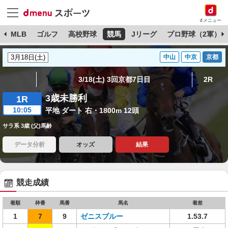
dメニュー
球
MLB
ゴルフ
高校野球
競馬
Jリーグ
プロ野球（2軍）
中山
中京
京都
3/18(土) 3回京都7日目
2R
3歳未勝利
1R
10:05
平地 ダート 右・1800m 12頭
サラ系 3歳 (父)馬齢
データ分析
オッズ
結果
競走成績
着順
枠番
馬番
馬名
着差
1
7
9
ゼニスブルー
1.53.7