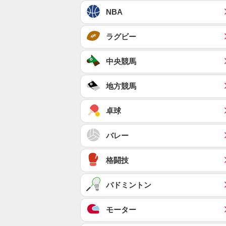
NBA
ラグビー
中央競馬
地方競馬
卓球
バレー
格闘技
バドミントン
モーター