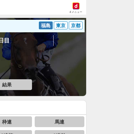
dメニュー
福島
東京
京都
4日目
結果
枠連
馬連