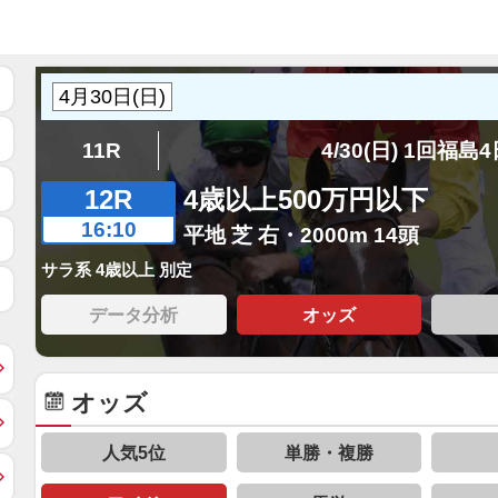
11R
4/30(日) 1回福島
12R
4歳以上500万円以下
16:10
平地 芝 右・2000m 14頭
サラ系 4歳以上 別定
データ分析
オッズ
オッズ
人気5位
単勝・複勝