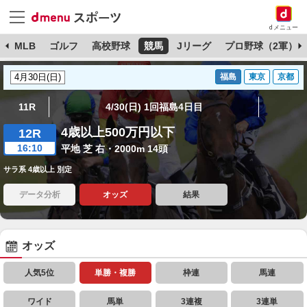
dメニュー
球
MLB
ゴルフ
高校野球
競馬
Jリーグ
プロ野球（2軍）
福島
東京
京都
11R
4/30(日) 1回福島4日目
4歳以上500万円以下
12R
16:10
平地 芝 右・2000m 14頭
サラ系 4歳以上 別定
データ分析
オッズ
結果
オッズ
人気5位
単勝・複勝
枠連
馬連
ワイド
馬単
3連複
3連単