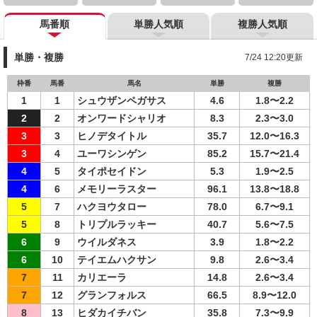
馬番順
単勝人気順
複勝人気順
単勝・複勝
7/24 12:20更新
枠番
馬番
馬名
単勝
複勝
1
1
シュウザンペガサス
4.6
1.8〜2.2
2
2
オンワードシャリオ
8.3
2.3〜3.0
3
3
ヒノデタイトル
35.7
12.0〜16.3
3
4
ユーワシンゲン
85.2
15.7〜21.4
4
5
タイポセイドン
5.3
1.9〜2.5
4
6
メモリーラスター
96.1
13.8〜18.8
5
7
ハクヨウタロー
78.0
6.7〜9.1
5
8
トリプルラッキー
40.7
5.6〜7.5
6
9
ウイルダネス
3.9
1.8〜2.2
6
10
テイエムハクサン
9.8
2.6〜3.4
7
11
カリエーラ
14.8
2.6〜3.4
7
12
グランフォルス
66.5
8.9〜12.0
8
13
ヒダカイチバン
35.8
7.3〜9.9