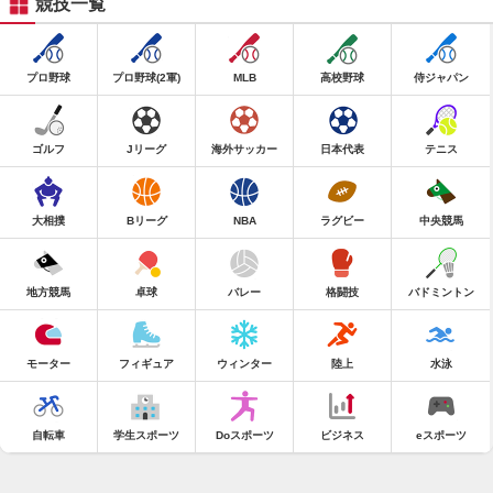
競技一覧
プロ野球
プロ野球(2軍)
MLB
高校野球
侍ジャパン
ゴルフ
Jリーグ
海外サッカー
日本代表
テニス
大相撲
Bリーグ
NBA
ラグビー
中央競馬
地方競馬
卓球
バレー
格闘技
バドミントン
モーター
フィギュア
ウィンター
陸上
水泳
自転車
学生スポーツ
Doスポーツ
ビジネス
eスポーツ