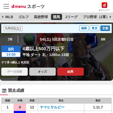
dメニュー
球
MLB
ゴルフ
高校野球
競馬
Jリーグ
プロ野球（2軍）
福島
東京
京都
7R
5/6(土) 5回京都5日目
9R
4歳以上500万円以下
8R
14:00
平地 ダート 右・1200m 13頭
サラ系 4歳以上 牝別定
データ分析
オッズ
結果
競走成績
着順
枠番
馬番
馬名
着差
1
8
12
ヤマヒサルビー
1.11.7