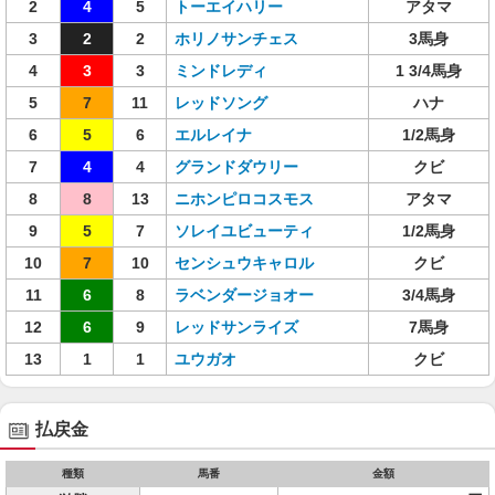
2
4
5
トーエイハリー
アタマ
3
2
2
ホリノサンチェス
3馬身
4
3
3
ミンドレディ
1 3/4馬身
5
7
11
レッドソング
ハナ
6
5
6
エルレイナ
1/2馬身
7
4
4
グランドダウリー
クビ
8
8
13
ニホンピロコスモス
アタマ
9
5
7
ソレイユビューティ
1/2馬身
10
7
10
センシュウキャロル
クビ
11
6
8
ラベンダージョオー
3/4馬身
12
6
9
レッドサンライズ
7馬身
13
1
1
ユウガオ
クビ
払戻金
種類
馬番
金額