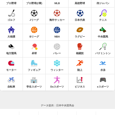
プロ野球
プロ野球(2軍)
MLB
高校野球
侍ジャパン
ゴルフ
Jリーグ
海外サッカー
日本代表
テニス
大相撲
Bリーグ
NBA
ラグビー
中央競馬
地方競馬
卓球
バレー
格闘技
バドミントン
モーター
フィギュア
ウィンター
陸上
水泳
自転車
学生スポーツ
Doスポーツ
ビジネス
eスポーツ
データ提供：日本中央競馬会