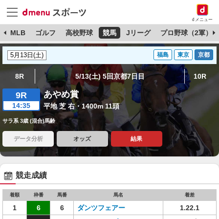
dメニュー
球
MLB
ゴルフ
高校野球
競馬
Jリーグ
プロ野球（2軍）
福島
東京
京都
8R
5/13(土) 5回京都7日目
10R
あやめ賞
9R
14:35
平地 芝 右・1400m 11頭
サラ系 3歳 (混合)馬齢
データ分析
オッズ
結果
競走成績
着順
枠番
馬番
馬名
着差
1
6
6
ダンツフェアー
1.22.1