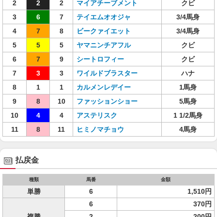
2
2
2
マイアチーブメント
クビ
3
6
7
テイエムオオジャ
3/4馬身
4
7
8
ビークァイエット
3/4馬身
5
5
5
ヤマニンチアフル
クビ
6
7
9
シートロフィー
クビ
7
3
3
ワイルドブラスター
ハナ
8
1
1
カルメンレデイー
1馬身
9
8
10
ファッションショー
5馬身
10
4
4
アステリスク
1 1/2馬身
11
8
11
ヒミノマチョウ
4馬身
払戻金
種類
馬番
金額
単勝
6
1,510円
6
370円
複勝
2
200円