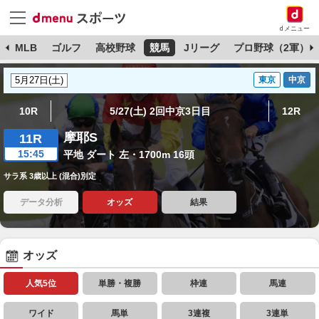
dメニュー
球
MLB
ゴルフ
高校野球
競馬
Jリーグ
プロ野球（2軍）
東京
中京
10R
5/27(土) 2回中京3日目
12R
摩耶S
11R
15:45
平地 ダート 左・1700m 16頭
サラ系 3歳以上 (混合)別定
データ分析
オッズ
結果
オッズ
人気5位
単勝・複勝
枠連
馬連
ワイド
馬単
3連複
3連単