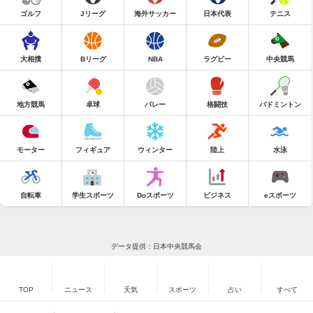
ゴルフ
Jリーグ
海外サッカー
日本代表
テニス
大相撲
Bリーグ
NBA
ラグビー
中央競馬
地方競馬
卓球
バレー
格闘技
バドミントン
モーター
フィギュア
ウィンター
陸上
水泳
自転車
学生スポーツ
Doスポーツ
ビジネス
eスポーツ
データ提供：日本中央競馬会
TOP
ニュース
天気
スポーツ
占い
すべて