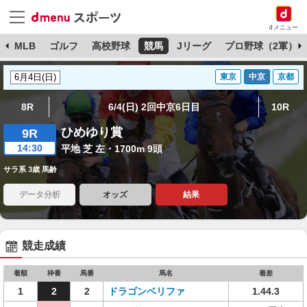
dメニュー
球
MLB
ゴルフ
高校野球
競馬
Jリーグ
プロ野球（2軍）
東京
中京
京都
8R
6/4(日) 2回中京6日目
10R
ひめゆり賞
9R
14:30
平地 芝 左・1700m 9頭
サラ系 3歳 馬齢
データ分析
オッズ
結果
競走成績
着順
枠番
馬番
馬名
着差
1
2
2
ドラゴンベリファ
1.44.3