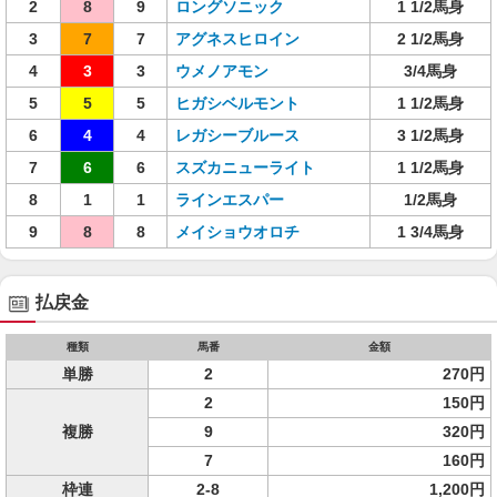
2
8
9
ロングソニック
1 1/2馬身
3
7
7
アグネスヒロイン
2 1/2馬身
4
3
3
ウメノアモン
3/4馬身
5
5
5
ヒガシベルモント
1 1/2馬身
6
4
4
レガシーブルース
3 1/2馬身
7
6
6
スズカニューライト
1 1/2馬身
8
1
1
ラインエスパー
1/2馬身
9
8
8
メイショウオロチ
1 3/4馬身
払戻金
種類
馬番
金額
単勝
2
270円
2
150円
複勝
9
320円
7
160円
枠連
2-8
1,200円