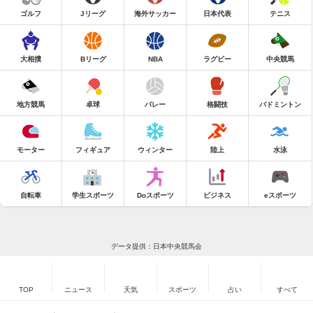
ゴルフ
Jリーグ
海外サッカー
日本代表
テニス
大相撲
Bリーグ
NBA
ラグビー
中央競馬
地方競馬
卓球
バレー
格闘技
バドミントン
モーター
フィギュア
ウィンター
陸上
水泳
自転車
学生スポーツ
Doスポーツ
ビジネス
eスポーツ
データ提供：日本中央競馬会
TOP
ニュース
天気
スポーツ
占い
すべて