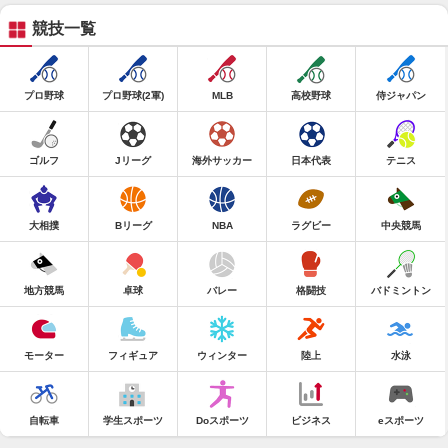
競技一覧
プロ野球
プロ野球(2軍)
MLB
高校野球
侍ジャパン
ゴルフ
Jリーグ
海外サッカー
日本代表
テニス
大相撲
Bリーグ
NBA
ラグビー
中央競馬
地方競馬
卓球
バレー
格闘技
バドミントン
モーター
フィギュア
ウィンター
陸上
水泳
自転車
学生スポーツ
Doスポーツ
ビジネス
eスポーツ