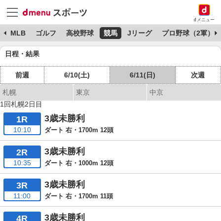
dメニュー
球
MLB
ゴルフ
高校野球
競馬
Jリーグ
プロ野球（2軍）
日程・結果
前週
6/10(土)
6/11(日)
次週
札幌
東京
中京
1回札幌2日目
3歳未勝利
1R
10:10
ダート 右・1700m 12頭
3歳未勝利
2R
10:35
ダート 右・1000m 12頭
3歳未勝利
3R
11:00
ダート 右・1700m 11頭
3歳未勝利
4R