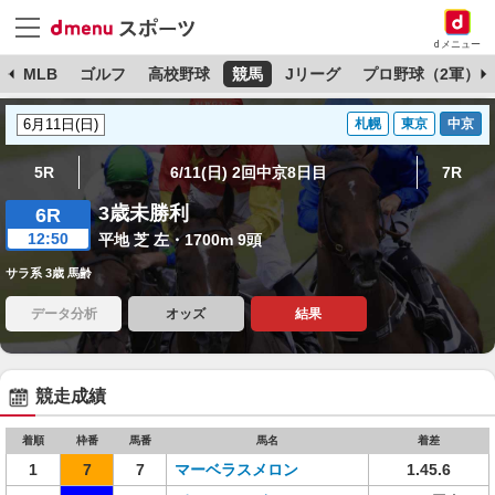
dメニュー
球
MLB
ゴルフ
高校野球
競馬
Jリーグ
プロ野球（2軍）
札幌
東京
中京
5R
6/11(日) 2回中京8日目
7R
3歳未勝利
6R
12:50
平地 芝 左・1700m 9頭
サラ系 3歳 馬齢
データ分析
オッズ
結果
競走成績
着順
枠番
馬番
馬名
着差
1
7
7
マーベラスメロン
1.45.6