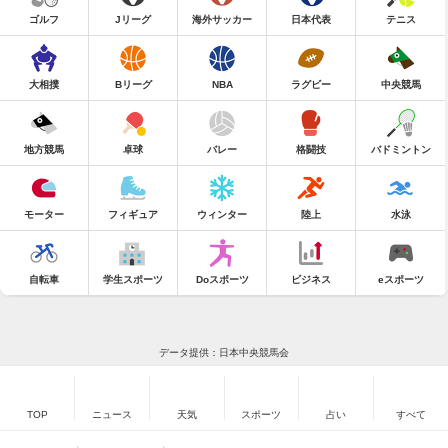
ゴルフ
Jリーグ
海外サッカー
日本代表
テニス
大相撲
Bリーグ
NBA
ラグビー
中央競馬
地方競馬
卓球
バレー
格闘技
バドミントン
モーター
フィギュア
ウィンター
陸上
水泳
自転車
学生スポーツ
Doスポーツ
ビジネス
eスポーツ
データ提供：日本中央競馬会
TOP
ニュース
天気
スポーツ
占い
すべて