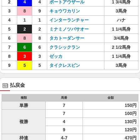
2
4
4
ポートアウザール
1 3/4馬身
3
8
9
キョウワカリン
3馬身
4
1
1
インターランチャー
ハナ
5
2
2
ミナミノツバサオー
1 1/4馬身
6
8
8
タカトーダンサー
3/4馬身
7
6
6
クラシックラン
2 1/2馬身
8
3
3
ゼッカ
1 1/4馬身
9
5
5
タイクレスピン
3馬身
払戻金
種類
馬番
金額
単勝
7
150円
7
100円
複勝
4
130円
9
120円
枠連
4-7
470円