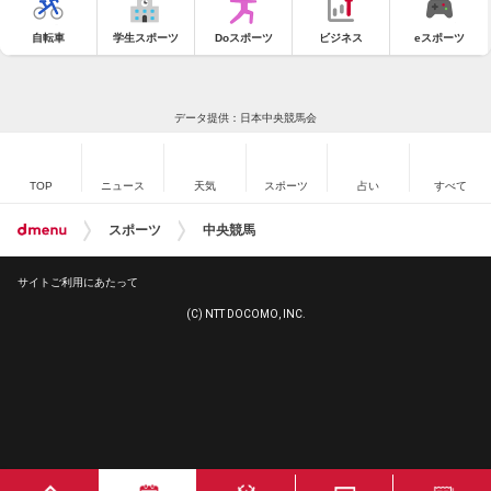
自転車
学生スポーツ
Doスポーツ
ビジネス
eスポーツ
データ提供：日本中央競馬会
TOP
ニュース
天気
スポーツ
占い
すべて
スポーツ
中央競馬
サイトご利用にあたって
(C) NTT DOCOMO, INC.