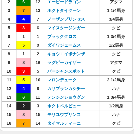
2
6
12
エーピードラゴン
アタマ
3
7
13
ホクトタイクーン
1 1/4馬身
4
4
7
ノーザンプリンセス
3/4馬身
5
3
6
マイスタージンガー
クビ
6
1
1
ブラッククロス
1 3/4馬身
7
5
9
ダイワジェームス
1/2馬身
8
1
2
キョウエイボナンザ
クビ
9
8
16
ラグビーカイザー
アタマ
10
3
5
パーシャンスポット
クビ
11
5
10
マロンデューク
2 1/2馬身
12
4
8
カサブランカシチー
ハナ
13
6
11
テンジンショウグン
1 3/4馬身
14
2
3
ホクトベルビュー
1/2馬身
15
8
15
モリユウプリンス
ハナ
16
7
14
タイマルティーニ
クビ