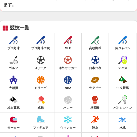
ます。
競技一覧
プロ野球
プロ野球(2軍)
MLB
高校野球
侍ジャパン
ゴルフ
Jリーグ
海外サッカー
日本代表
テニス
大相撲
Bリーグ
NBA
ラグビー
中央競馬
地方競馬
卓球
バレー
格闘技
バドミントン
モーター
フィギュア
ウィンター
陸上
水泳