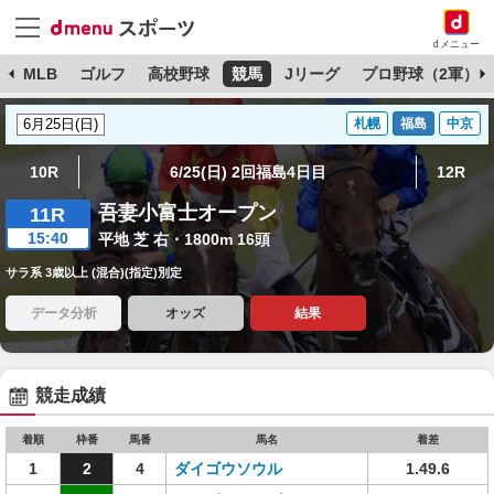
dメニュー
球
MLB
ゴルフ
高校野球
競馬
Jリーグ
プロ野球（2軍）
札幌
福島
中京
10R
6/25(日) 2回福島4日目
12R
吾妻小富士オープン
11R
15:40
平地 芝 右・1800m 16頭
サラ系 3歳以上 (混合)(指定)別定
データ分析
オッズ
結果
競走成績
着順
枠番
馬番
馬名
着差
1
2
4
ダイゴウソウル
1.49.6