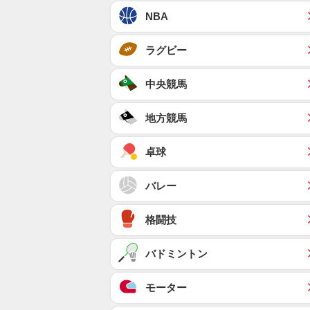
NBA
ラグビー
中央競馬
地方競馬
卓球
バレー
格闘技
バドミントン
モーター