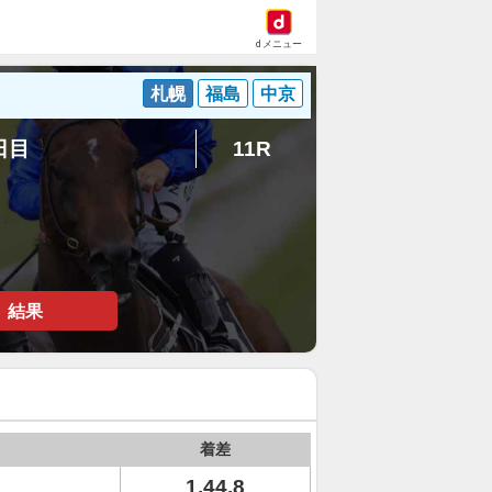
dメニュー
札幌
福島
中京
8日目
11R
結果
着差
1.44.8