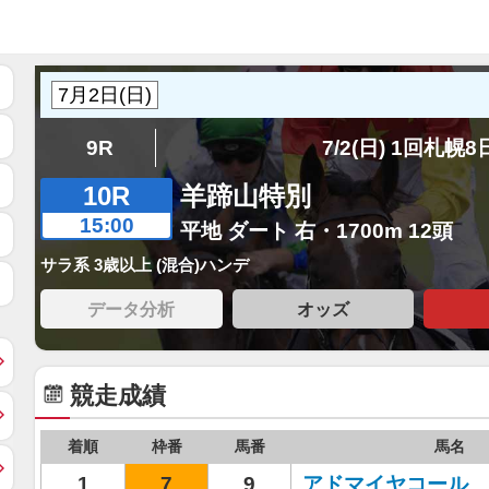
9R
7/2(日) 1回札幌
10R
羊蹄山特別
15:00
平地 ダート 右・1700m 12頭
サラ系 3歳以上 (混合)ハンデ
データ分析
オッズ
競走成績
着順
枠番
馬番
馬名
1
7
9
アドマイヤコール