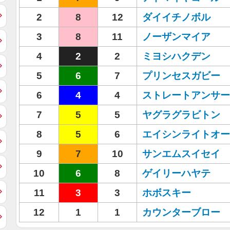
2
8
12
ダイイチノボル
3
8
11
ノーザンマイア
4
2
2
ミヨシハクデン
5
6
7
プリンセスガビー
6
4
4
ストレートアンサー
7
5
5
ヤグラグラビトン
8
5
6
エイシンライトオー
9
7
10
サンエムスイセイ
10
6
8
ゲイリーハヤテ
11
3
3
ホボスキー
12
1
1
カウンターブロー