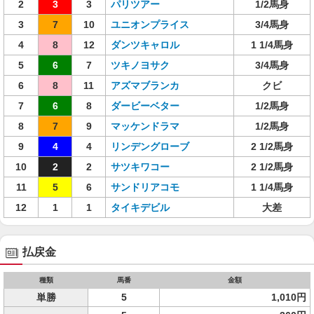
2
3
3
パリツアー
1/2馬身
3
7
10
ユニオンプライス
3/4馬身
4
8
12
ダンツキャロル
1 1/4馬身
5
6
7
ツキノヨサク
3/4馬身
6
8
11
アズマブランカ
クビ
7
6
8
ダービーベター
1/2馬身
8
7
9
マッケンドラマ
1/2馬身
9
4
4
リンデングローブ
2 1/2馬身
10
2
2
サツキワコー
2 1/2馬身
11
5
6
サンドリアコモ
1 1/4馬身
12
1
1
タイキデビル
大差
払戻金
種類
馬番
金額
単勝
5
1,010円