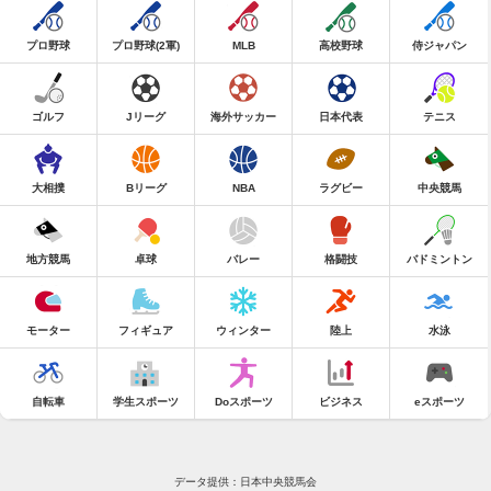
プロ野球
プロ野球(2軍)
MLB
高校野球
侍ジャパン
ゴルフ
Jリーグ
海外サッカー
日本代表
テニス
大相撲
Bリーグ
NBA
ラグビー
中央競馬
地方競馬
卓球
バレー
格闘技
バドミントン
モーター
フィギュア
ウィンター
陸上
水泳
自転車
学生スポーツ
Doスポーツ
ビジネス
eスポーツ
データ提供：日本中央競馬会