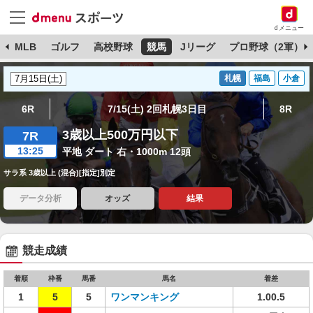
dメニュー
球
MLB
ゴルフ
高校野球
競馬
Jリーグ
プロ野球（2軍）
札幌
福島
小倉
6R
7/15(土) 2回札幌3日目
8R
3歳以上500万円以下
7R
13:25
平地 ダート 右・1000m 12頭
サラ系 3歳以上 (混合)[指定]別定
データ分析
オッズ
結果
競走成績
着順
枠番
馬番
馬名
着差
1
5
5
ワンマンキング
1.00.5