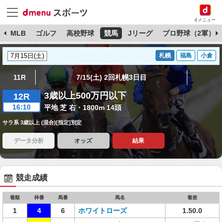
dメニュー
球
MLB
ゴルフ
高校野球
競馬
Jリーグ
プロ野球（2軍）
札幌
福島
小倉
11R
7/15(土) 2回札幌3日目
3歳以上500万円以下
12R
16:10
平地 芝 右・1800m 14頭
サラ系 3歳以上 (混合)[指定]別定
データ分析
オッズ
結果
競走成績
着順
枠番
馬番
馬名
着差
1
4
6
ホワイトローズ
1.50.0