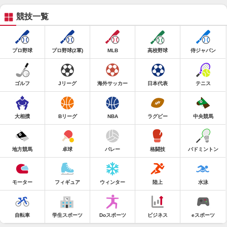
競技一覧
プロ野球
プロ野球(2軍)
MLB
高校野球
侍ジャパン
ゴルフ
Jリーグ
海外サッカー
日本代表
テニス
大相撲
Bリーグ
NBA
ラグビー
中央競馬
地方競馬
卓球
バレー
格闘技
バドミントン
モーター
フィギュア
ウィンター
陸上
水泳
自転車
学生スポーツ
Doスポーツ
ビジネス
eスポーツ