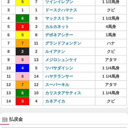
2
5
7
ツインイレブン
1 1/2馬身
3
1
1
ドースクハマナス
クビ
4
6
9
マックスミラー
1 1/2馬身
5
3
3
カルカネット
4馬身
6
5
8
デボネアシチー
1馬身
7
7
11
グランドフォンテン
ハナ
8
2
2
ルイアナン
クビ
9
8
13
メジロシュンケイ
アタマ
10
4
5
ツバサダイシン
1 1/4馬身
11
8
14
ハヤテランサー
1 1/4馬身
12
7
12
スーパーキル
アタマ
13
6
10
カリスタアサティス
1 1/4馬身
14
3
4
カネアイカ
クビ
払戻金