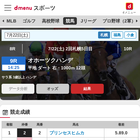
dメニュー
球
MLB
ゴルフ
高校野球
競馬
Jリーグ
プロ野球（2軍）
札幌
福島
小倉
8R
7/22(土) 2回札幌5日目
10R
オホーツクハンデ
9R
14:25
平地 ダート 右・1000m 12頭
サラ系 3歳以上 ハンデ
データ分析
オッズ
結果
競走成績
着順
枠番
馬番
馬名
着差
1
2
2
プリンセスヒムカ
5.89.0