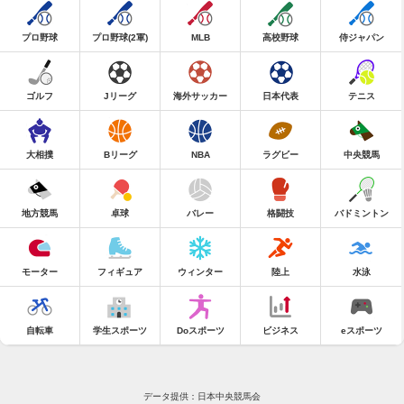
プロ野球
プロ野球(2軍)
MLB
高校野球
侍ジャパン
ゴルフ
Jリーグ
海外サッカー
日本代表
テニス
大相撲
Bリーグ
NBA
ラグビー
中央競馬
地方競馬
卓球
バレー
格闘技
バドミントン
モーター
フィギュア
ウィンター
陸上
水泳
自転車
学生スポーツ
Doスポーツ
ビジネス
eスポーツ
データ提供：日本中央競馬会