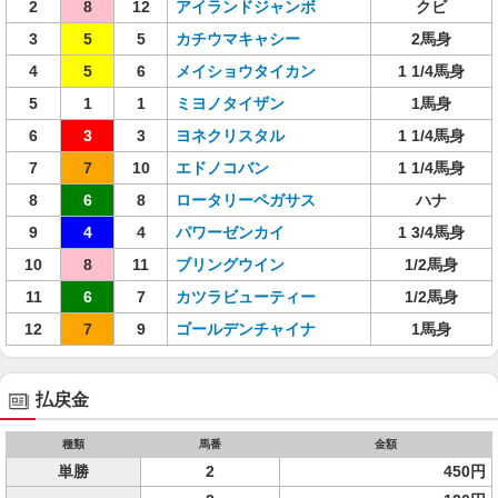
2
8
12
アイランドジャンボ
クビ
3
5
5
カチウマキャシー
2馬身
4
5
6
メイショウタイカン
1 1/4馬身
5
1
1
ミヨノタイザン
1馬身
6
3
3
ヨネクリスタル
1 1/4馬身
7
7
10
エドノコバン
1 1/4馬身
8
6
8
ロータリーペガサス
ハナ
9
4
4
パワーゼンカイ
1 3/4馬身
10
8
11
ブリングウイン
1/2馬身
11
6
7
カツラビューティー
1/2馬身
12
7
9
ゴールデンチャイナ
1馬身
払戻金
種類
馬番
金額
単勝
2
450円