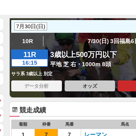
10R
7/30(日) 3回福島
11R
3歳以上500万円以下
16:15
平地 芝 右・1000m 8頭
サラ系 3歳以上 別定
データ分析
オッズ
競走成績
着順
枠番
馬番
馬名
1
7
7
レーマン