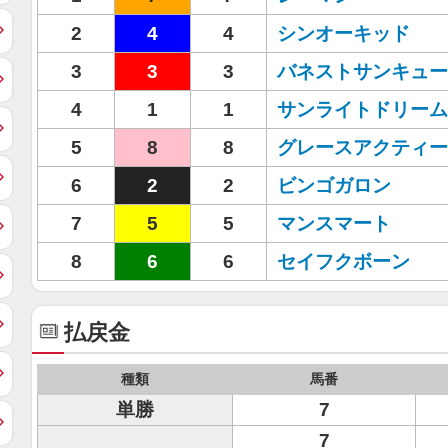
2
4
4
シンオーキッド
3
3
3
バネストサンキュー
4
1
1
サンライトドリーム
5
8
8
グレースアクティー
6
2
2
ビンゴガロン
7
5
5
マンスマート
8
6
6
セイフクボーン
払戻金
種類
馬番
単勝
7
7