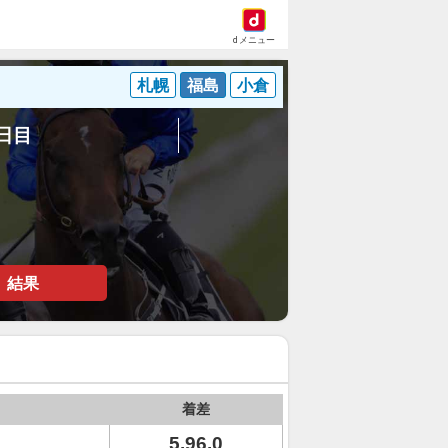
dメニュー
札幌
福島
小倉
6日目
結果
着差
5.96.0