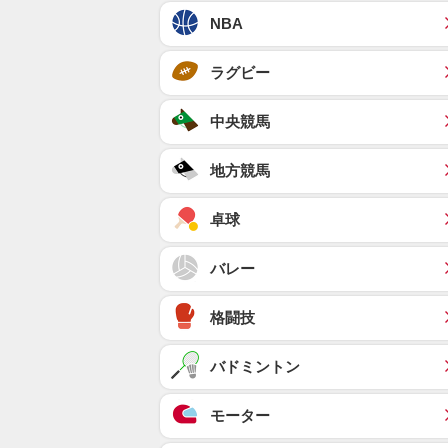
NBA
ラグビー
中央競馬
地方競馬
卓球
バレー
格闘技
バドミントン
モーター