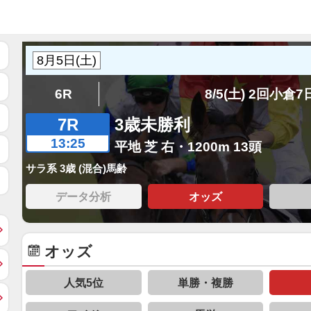
6R
8/5(土) 2回小倉
7R
3歳未勝利
13:25
平地 芝 右・1200m 13頭
サラ系 3歳 (混合)馬齢
データ分析
オッズ
オッズ
人気5位
単勝・複勝