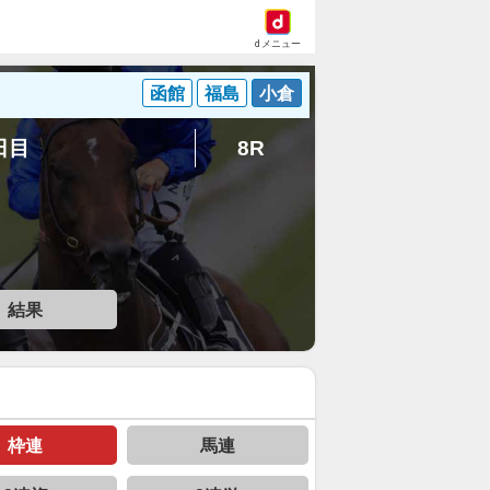
dメニュー
函館
福島
小倉
7日目
8R
結果
枠連
馬連