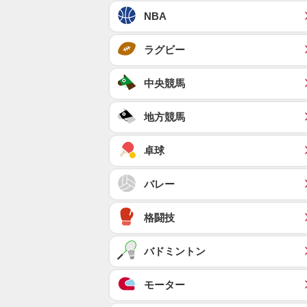
NBA
ラグビー
中央競馬
地方競馬
卓球
バレー
格闘技
バドミントン
モーター