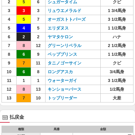
2
5
6
シュガータイム
クビ
3
3
3
リュウエメラルド
1 3/4馬身
4
5
7
オーガストトパーズ
3 1/2馬身
5
4
5
エリダヌス
1 1/2馬身
6
2
2
ヤマタケロン
ハナ
7
8
12
グリーンリベラル
2 1/2馬身
8
6
9
ベッププリンス
1 1/2馬身
9
7
11
タニノゴーサイン
クビ
10
6
8
ロングアスカ
3/4馬身
11
1
1
ウォーターガイ
3 1/2馬身
12
8
13
キンショーバース
1/2馬身
13
7
10
トップリーダー
大差
払戻金
種類
馬番
金額