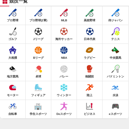
競技一覧
プロ野球
プロ野球(2軍)
MLB
高校野球
侍ジャパン
ゴルフ
Jリーグ
海外サッカー
日本代表
テニス
大相撲
Bリーグ
NBA
ラグビー
中央競馬
地方競馬
卓球
バレー
格闘技
バドミントン
モーター
フィギュア
ウィンター
陸上
水泳
自転車
学生スポーツ
Doスポーツ
ビジネス
eスポーツ