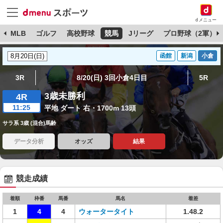
dメニュー
球
MLB
ゴルフ
高校野球
競馬
Jリーグ
プロ野球（2軍）
函館
新潟
小倉
3R
8/20(日) 3回小倉4日目
5R
3歳未勝利
4R
11:25
平地 ダート 右・1700m 13頭
サラ系 3歳 (混合)馬齢
データ分析
オッズ
結果
競走成績
着順
枠番
馬番
馬名
着差
1
4
4
ウォータータイト
1.48.2