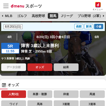
dメニュー
球
MLB
ゴルフ
高校野球
競馬
Jリーグ
プロ野球（2軍）
函館
新潟
小倉
4R
8/20(日) 3回小倉4日目
6R
障害 3歳以上未勝利
5R
11:55
障害 芝・2950m 8頭
サラ系障害 3歳以上 馬齢
データ分析
オッズ
結果
オッズ
人気5位
単勝・複勝
枠連
馬連
ワイド
馬単
3連複
3連単