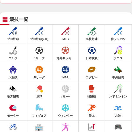
競技一覧
プロ野球
プロ野球(2軍)
MLB
高校野球
侍ジャパン
ゴルフ
Jリーグ
海外サッカー
日本代表
テニス
大相撲
Bリーグ
NBA
ラグビー
中央競馬
地方競馬
卓球
バレー
格闘技
バドミントン
モーター
フィギュア
ウィンター
陸上
水泳