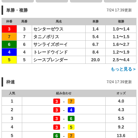
単勝・複勝
7/24 17:39更新
枠番
馬番
馬名
単勝
複勝
3
3
センターゼウス
1.4
1.0〜1.4
7
7
タニノポリス
5.4
1.1〜1.5
6
6
サンライズボーイ
6.7
1.6〜2.7
4
4
トレードウインド
8.4
1.2〜1.9
5
5
シースプレンダー
20.0
2.5〜4.4
もっと見る＞
枠連
7/24 17:39更新
人気
組み合わせ
オッズ
1
4.0
3
-
7
2
4.3
3
-
4
3
5.5
3
-
6
4
9.2
3
-
5
5
13.6
6
-
7