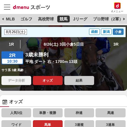
dメニュー
球
MLB
ゴルフ
高校野球
競馬
Jリーグ
プロ野球（2軍）
函館
新潟
小倉
1R
8/26(土) 3回小倉5日目
3R
3歳未勝利
2R
10:30
平地 ダート 右・1700m 13頭
サラ系 3歳 馬齢
データ分析
オッズ
結果
オッズ
人気5位
単勝・複勝
枠連
馬連
ワイド
馬単
3連複
3連単