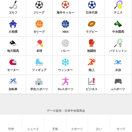
ゴルフ
Jリーグ
海外サッカー
日本代表
テニス
大相撲
Bリーグ
NBA
ラグビー
中央競馬
地方競馬
卓球
バレー
格闘技
バドミントン
モーター
フィギュア
ウィンター
陸上
水泳
自転車
学生スポーツ
Doスポーツ
ビジネス
eスポーツ
データ提供：日本中央競馬会
TOP
ニュース
天気
スポーツ
占い
すべて