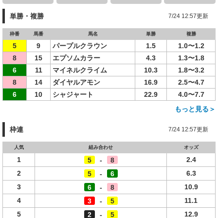
単勝・複勝
7/24 12:57更新
枠番
馬番
馬名
単勝
複勝
5
9
パープルクラウン
1.5
1.0〜1.2
8
15
エプソムカラー
4.3
1.3〜1.8
6
11
マイネルクライム
10.3
1.8〜3.2
8
14
ダイヤルアモン
16.9
2.5〜4.7
6
10
シャジャート
22.9
4.0〜7.7
もっと見る＞
枠連
7/24 12:57更新
人気
組み合わせ
オッズ
1
2.4
5
-
8
2
6.3
5
-
6
3
10.9
6
-
8
4
11.1
3
-
5
5
12.9
2
-
5