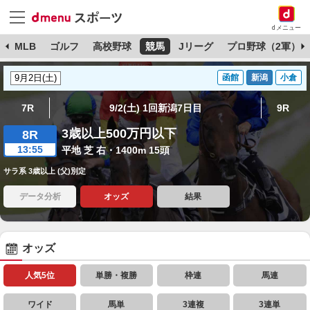
dメニュー
球
MLB
ゴルフ
高校野球
競馬
Jリーグ
プロ野球（2軍）
函館
新潟
小倉
7R
9/2(土) 1回新潟7日目
9R
3歳以上500万円以下
8R
13:55
平地 芝 右・1400m 15頭
サラ系 3歳以上 (父)別定
データ分析
オッズ
結果
オッズ
人気5位
単勝・複勝
枠連
馬連
ワイド
馬単
3連複
3連単