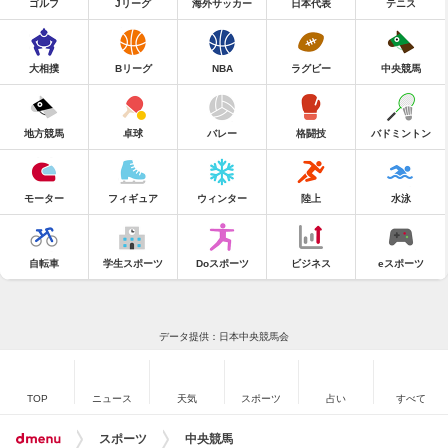
ゴルフ
Jリーグ
海外サッカー
日本代表
テニス
大相撲
Bリーグ
NBA
ラグビー
中央競馬
地方競馬
卓球
バレー
格闘技
バドミントン
モーター
フィギュア
ウィンター
陸上
水泳
自転車
学生スポーツ
Doスポーツ
ビジネス
eスポーツ
データ提供：日本中央競馬会
TOP
ニュース
天気
スポーツ
占い
すべて
スポーツ
中央競馬