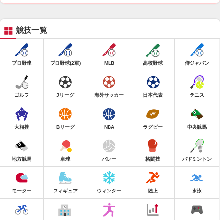
競技一覧
プロ野球
プロ野球(2軍)
MLB
高校野球
侍ジャパン
ゴルフ
Jリーグ
海外サッカー
日本代表
テニス
大相撲
Bリーグ
NBA
ラグビー
中央競馬
地方競馬
卓球
バレー
格闘技
バドミントン
モーター
フィギュア
ウィンター
陸上
水泳