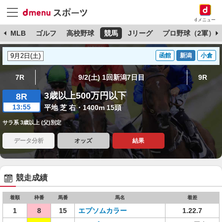
dメニュー
球
MLB
ゴルフ
高校野球
競馬
Jリーグ
プロ野球（2軍）
函館
新潟
小倉
7R
9/2(土) 1回新潟7日目
9R
3歳以上500万円以下
8R
13:55
平地 芝 右・1400m 15頭
サラ系 3歳以上 (父)別定
データ分析
オッズ
結果
競走成績
着順
枠番
馬番
馬名
着差
1
8
15
エプソムカラー
1.22.7