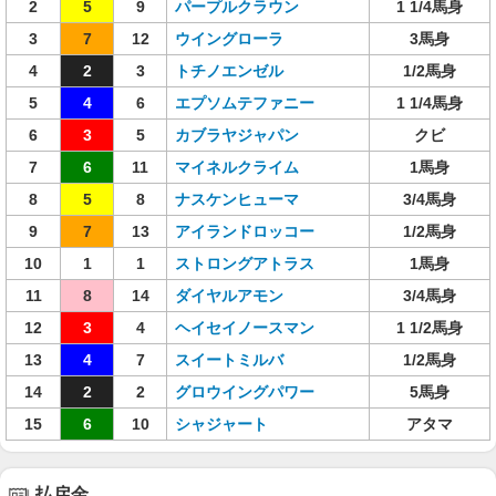
2
5
9
パープルクラウン
1 1/4馬身
3
7
12
ウイングローラ
3馬身
4
2
3
トチノエンゼル
1/2馬身
5
4
6
エプソムテファニー
1 1/4馬身
6
3
5
カブラヤジャパン
クビ
7
6
11
マイネルクライム
1馬身
8
5
8
ナスケンヒューマ
3/4馬身
9
7
13
アイランドロッコー
1/2馬身
10
1
1
ストロングアトラス
1馬身
11
8
14
ダイヤルアモン
3/4馬身
12
3
4
ヘイセイノースマン
1 1/2馬身
13
4
7
スイートミルバ
1/2馬身
14
2
2
グロウイングパワー
5馬身
15
6
10
シャジャート
アタマ
払戻金