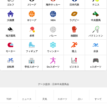
ゴルフ
Jリーグ
海外サッカー
日本代表
テニス
大相撲
Bリーグ
NBA
ラグビー
中央競馬
地方競馬
卓球
バレー
格闘技
バドミントン
モーター
フィギュア
ウィンター
陸上
水泳
自転車
学生スポーツ
Doスポーツ
ビジネス
eスポーツ
データ提供：日本中央競馬会
TOP
ニュース
天気
スポーツ
占い
すべて