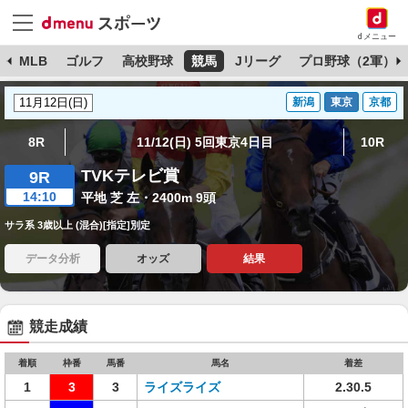
dメニュー
球
MLB
ゴルフ
高校野球
競馬
Jリーグ
プロ野球（2軍）
新潟
東京
京都
8R
11/12(日) 5回東京4日目
10R
TVKテレビ賞
9R
14:10
平地 芝 左・2400m 9頭
サラ系 3歳以上 (混合)[指定]別定
データ分析
オッズ
結果
競走成績
着順
枠番
馬番
馬名
着差
1
3
3
ライズライズ
2.30.5