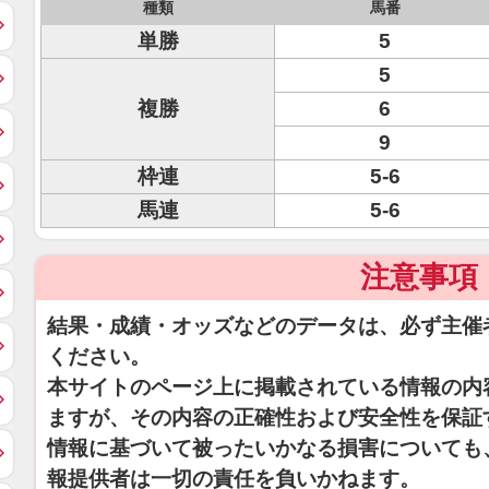
種類
馬番
単勝
5
5
複勝
6
9
枠連
5-6
馬連
5-6
注意事項
結果・成績・オッズなどのデータは、必ず主催
ください。
本サイトのページ上に掲載されている情報の内
ますが、その内容の正確性および安全性を保証
情報に基づいて被ったいかなる損害についても
報提供者は一切の責任を負いかねます。