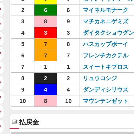
2
6
6
マイネルモナーク
3
8
9
マチカネニゲミズ
4
3
3
ダイタクショウグン
5
7
8
ハスカップボーイ
6
7
7
フレンチカクテル
7
1
1
スイートキプロス
8
2
2
リュウコシジ
9
4
4
ダンディシリウス
10
8
10
マウンテンゼット
払戻金