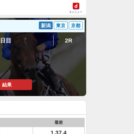
dメニュー
新潟
東京
京都
8日目
2R
結果
着差
1.37.4