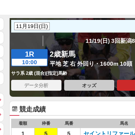
11/19(日) 3回新潟
1R
2歳新馬
10:00
平地 芝 右 外回り・1600m 10頭
サラ系 2歳 (混合)[指定]馬齢
データ分析
オッズ
競走成績
着順
枠番
馬番
馬名
1
5
5
セイントリファール