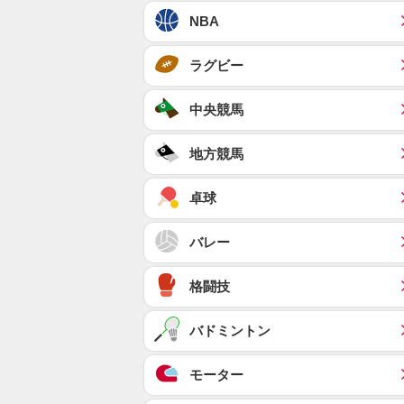
NBA
ラグビー
中央競馬
地方競馬
卓球
バレー
格闘技
バドミントン
モーター