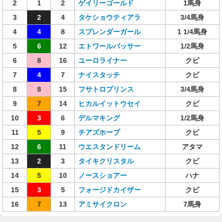
2
1
2
ゲイリーゴールド
1馬身
3
2
4
タケショウティアラ
3/4馬身
4
4
8
スプレンダーガール
1 1/4馬身
5
6
12
エトワールパッサー
1/2馬身
6
8
16
ユーロライナー
クビ
7
4
7
ナイスタッチ
クビ
8
8
15
フサトロプリンス
3/4馬身
9
7
14
ヒカルイットウセイ
クビ
10
3
6
デルマキング
1/2馬身
11
5
9
チアズホープ
クビ
12
6
11
ウエスタンドリーム
アタマ
13
2
3
タイキクリスタル
クビ
14
5
10
ノースショアー
ハナ
15
3
5
フォージドカイザー
クビ
16
7
13
アミサイクロン
7馬身