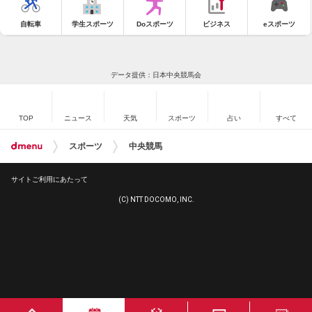
自転車
学生スポーツ
Doスポーツ
ビジネス
eスポーツ
データ提供：日本中央競馬会
TOP
ニュース
天気
スポーツ
占い
すべて
スポーツ
中央競馬
サイトご利用にあたって
(C) NTT DOCOMO, INC.