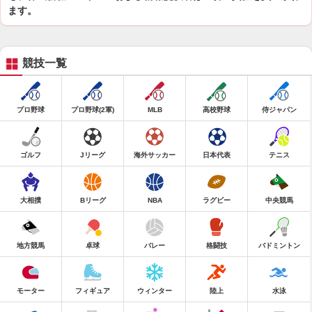
ます。
競技一覧
プロ野球
プロ野球(2軍)
MLB
高校野球
侍ジャパン
ゴルフ
Jリーグ
海外サッカー
日本代表
テニス
大相撲
Bリーグ
NBA
ラグビー
中央競馬
地方競馬
卓球
バレー
格闘技
バドミントン
モーター
フィギュア
ウィンター
陸上
水泳