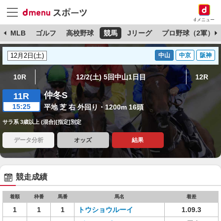
dメニュー
球
MLB
ゴルフ
高校野球
競馬
Jリーグ
プロ野球（2軍）
中山
中京
阪神
10R
12/2(土) 5回中山1日目
12R
仲冬S
11R
15:25
平地 芝 右 外回り・1200m 16頭
サラ系 3歳以上 (混合)[指定]別定
データ分析
オッズ
結果
競走成績
着順
枠番
馬番
馬名
着差
1
1
1
トウショウルーイ
1.09.3