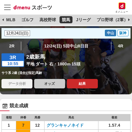
dメニュー
球
MLB
ゴルフ
高校野球
競馬
Jリーグ
プロ野球（2軍）
中山
阪神
2R
12/24(日) 5回中山8日目
4R
2歳新馬
3R
10:55
平地 ダート 右・1800m 15頭
サラ系 2歳 (混合)[指定]馬齢
データ分析
オッズ
結果
競走成績
着順
枠番
馬番
馬名
着差
1
7
12
グランキャノネイド
1.57.4