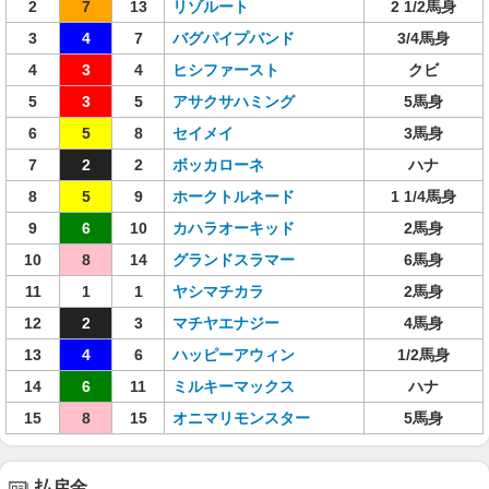
2
7
13
リゾルート
2 1/2馬身
3
4
7
バグパイプバンド
3/4馬身
4
3
4
ヒシファースト
クビ
5
3
5
アサクサハミング
5馬身
6
5
8
セイメイ
3馬身
7
2
2
ボッカローネ
ハナ
8
5
9
ホークトルネード
1 1/4馬身
9
6
10
カハラオーキッド
2馬身
10
8
14
グランドスラマー
6馬身
11
1
1
ヤシマチカラ
2馬身
12
2
3
マチヤエナジー
4馬身
13
4
6
ハッピーアウィン
1/2馬身
14
6
11
ミルキーマックス
ハナ
15
8
15
オニマリモンスター
5馬身
払戻金