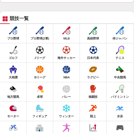
競技一覧
プロ野球
プロ野球(2軍)
MLB
高校野球
侍ジャパン
ゴルフ
Jリーグ
海外サッカー
日本代表
テニス
大相撲
Bリーグ
NBA
ラグビー
中央競馬
地方競馬
卓球
バレー
格闘技
バドミントン
モーター
フィギュア
ウィンター
陸上
水泳