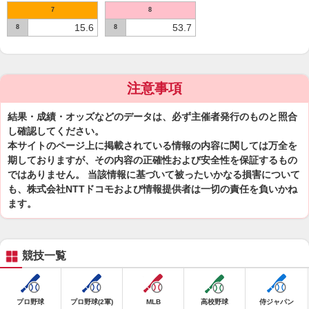
7
8
15.6
53.7
8
8
注意事項
結果・成績・オッズなどのデータは、必ず主催者発行のものと照合
し確認してください。
本サイトのページ上に掲載されている情報の内容に関しては万全を
期しておりますが、その内容の正確性および安全性を保証するもの
ではありません。 当該情報に基づいて被ったいかなる損害について
も、株式会社NTTドコモおよび情報提供者は一切の責任を負いかね
ます。
競技一覧
プロ野球
プロ野球(2軍)
MLB
高校野球
侍ジャパン