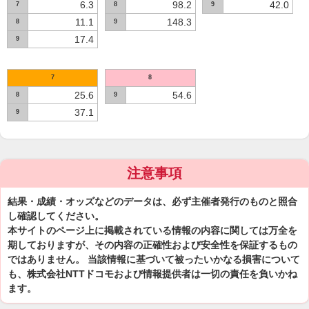
6.3
98.2
42.0
7
8
9
11.1
148.3
8
9
17.4
9
7
8
25.6
54.6
8
9
37.1
9
注意事項
結果・成績・オッズなどのデータは、必ず主催者発行のものと照合
し確認してください。
本サイトのページ上に掲載されている情報の内容に関しては万全を
期しておりますが、その内容の正確性および安全性を保証するもの
ではありません。 当該情報に基づいて被ったいかなる損害について
も、株式会社NTTドコモおよび情報提供者は一切の責任を負いかね
ます。