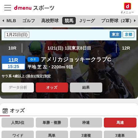
dメニュー
球
MLB
ゴルフ
高校野球
競馬
Jリーグ
プロ野球（2軍）
東京
京都
10R
1/21(日) 1回東京8日目
12R
アメリカジョッキークラブC
11R
15:25
平地 芝 左・2200m 9頭
サラ系 4歳以上 (混合)[指定]別定
データ分析
オッズ
結果
オッズ
人気5位
単勝・複勝
枠連
馬連
ワイド
馬単
3連複
3連単