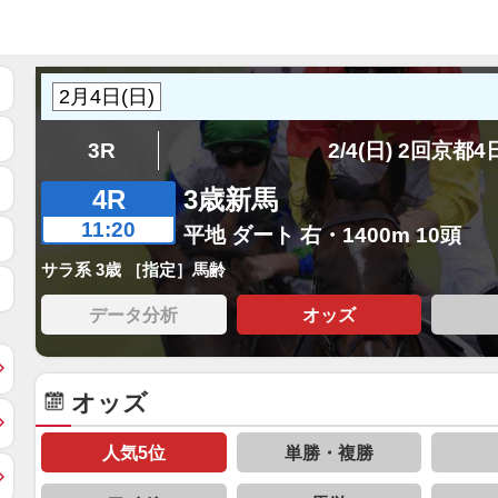
3R
2/4(日) 2回京都
4R
3歳新馬
11:20
平地 ダート 右・1400m 10頭
サラ系 3歳 ［指定］馬齢
データ分析
オッズ
オッズ
人気5位
単勝・複勝