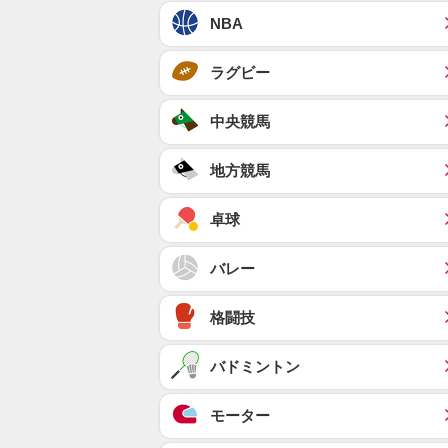
NBA
ラグビー
中央競馬
地方競馬
卓球
バレー
格闘技
バドミントン
モーター