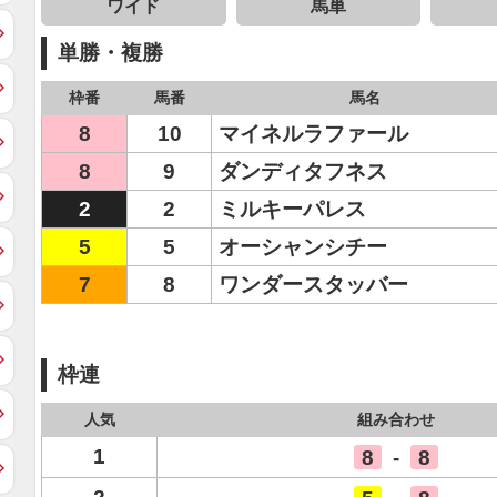
ワイド
馬単
単勝・複勝
枠番
馬番
馬名
8
10
マイネルラファール
8
9
ダンディタフネス
2
2
ミルキーパレス
5
5
オーシャンシチー
7
8
ワンダースタッバー
枠連
人気
組み合わせ
1
8
-
8