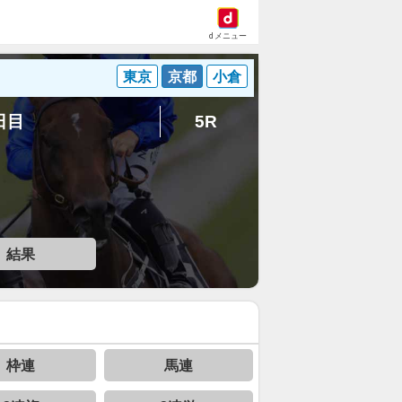
dメニュー
東京
京都
小倉
4日目
5R
結果
枠連
馬連