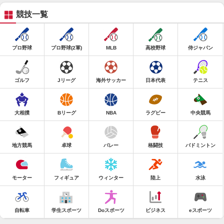
競技一覧
プロ野球
プロ野球(2軍)
MLB
高校野球
侍ジャパン
ゴルフ
Jリーグ
海外サッカー
日本代表
テニス
大相撲
Bリーグ
NBA
ラグビー
中央競馬
地方競馬
卓球
バレー
格闘技
バドミントン
モーター
フィギュア
ウィンター
陸上
水泳
自転車
学生スポーツ
Doスポーツ
ビジネス
eスポーツ