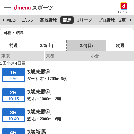
dメニュー
球
MLB
ゴルフ
高校野球
競馬
Jリーグ
プロ野球（2軍）
日程・結果
前週
2/3(土)
2/4(日)
次週
東京
京都
小倉
1回小倉4日目
3歳未勝利
1R
9:50
ダート 右・1700m 6頭
3歳未勝利
2R
10:15
芝 右・1000m 12頭
3歳未勝利
3R
10:40
芝 右・2000m 16頭
3歳新馬
4R