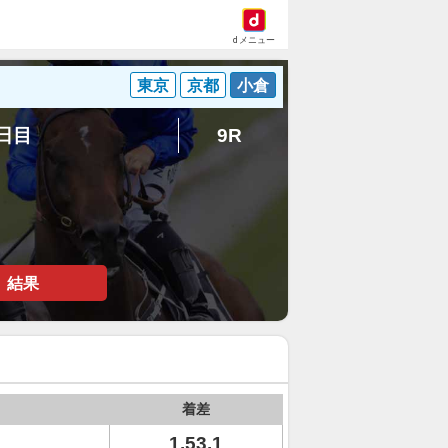
dメニュー
東京
京都
小倉
5日目
9R
結果
着差
1.53.1