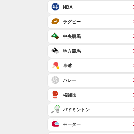
NBA
ラグビー
中央競馬
地方競馬
卓球
バレー
格闘技
バドミントン
モーター