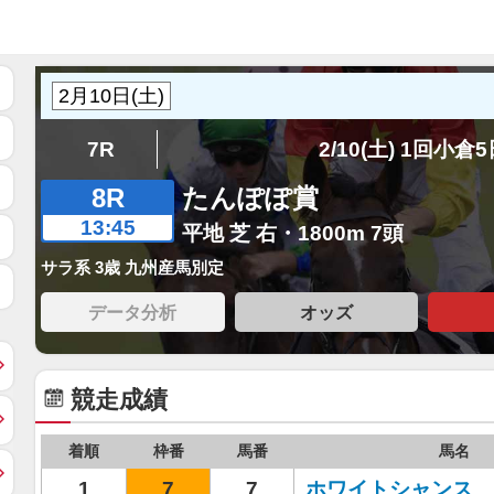
7R
2/10(土) 1回小倉
8R
たんぽぽ賞
13:45
平地 芝 右・1800m 7頭
サラ系 3歳 九州産馬別定
データ分析
オッズ
競走成績
着順
枠番
馬番
馬名
1
7
7
ホワイトシャンス