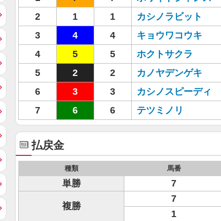
2
1
1
カシノラビット
3
4
4
キョウワコウキ
4
5
5
ホクトサクラ
5
2
2
カノヤデンゲキ
6
3
3
カシノスピーディ
7
6
6
テツミノリ
払戻金
種類
馬番
単勝
7
7
複勝
1