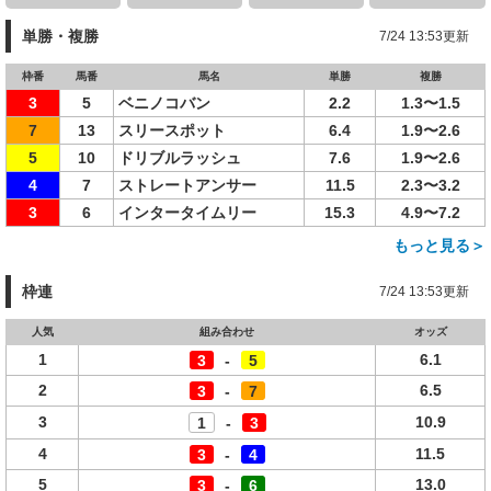
単勝・複勝
7/24 13:53更新
枠番
馬番
馬名
単勝
複勝
3
5
ベニノコバン
2.2
1.3〜1.5
7
13
スリースポット
6.4
1.9〜2.6
5
10
ドリブルラッシュ
7.6
1.9〜2.6
4
7
ストレートアンサー
11.5
2.3〜3.2
3
6
インタータイムリー
15.3
4.9〜7.2
もっと見る＞
枠連
7/24 13:53更新
人気
組み合わせ
オッズ
1
6.1
3
-
5
2
6.5
3
-
7
3
10.9
1
-
3
4
11.5
3
-
4
5
13.0
3
-
6