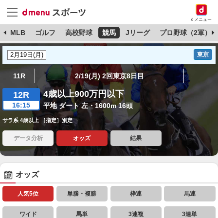
dメニュー
球
MLB
ゴルフ
高校野球
競馬
Jリーグ
プロ野球（2軍）
東京
11R
2/19(月) 2回東京8日目
4歳以上900万円以下
12R
16:15
平地 ダート 左・1600m 16頭
サラ系 4歳以上 ［指定］別定
データ分析
オッズ
結果
オッズ
人気5位
単勝・複勝
枠連
馬連
ワイド
馬単
3連複
3連単