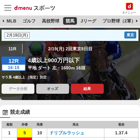
dメニュー
球
MLB
ゴルフ
高校野球
競馬
Jリーグ
プロ野球（2軍）
東京
11R
2/19(月) 2回東京8日目
4歳以上900万円以下
12R
16:15
平地 ダート 左・1600m 16頭
サラ系 4歳以上 ［指定］別定
データ分析
オッズ
結果
競走成績
着順
枠番
馬番
馬名
着差
1
5
10
ドリブルラッシュ
1.37.4