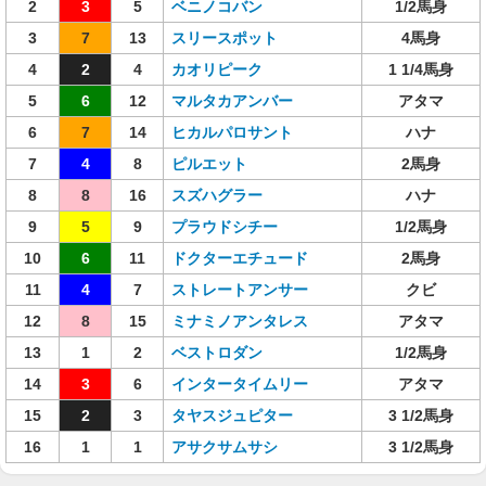
2
3
5
ベニノコバン
1/2馬身
3
7
13
スリースポット
4馬身
4
2
4
カオリピーク
1 1/4馬身
5
6
12
マルタカアンバー
アタマ
6
7
14
ヒカルパロサント
ハナ
7
4
8
ピルエット
2馬身
8
8
16
スズハグラー
ハナ
9
5
9
プラウドシチー
1/2馬身
10
6
11
ドクターエチュード
2馬身
11
4
7
ストレートアンサー
クビ
12
8
15
ミナミノアンタレス
アタマ
13
1
2
ベストロダン
1/2馬身
14
3
6
インタータイムリー
アタマ
15
2
3
タヤスジュピター
3 1/2馬身
16
1
1
アサクサムサシ
3 1/2馬身