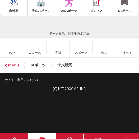
自転車
学生スポーツ
Doスポーツ
ビジネス
eスポーツ
データ提供：日本中央競馬会
TOP
ニュース
天気
スポーツ
占い
すべて
スポーツ
中央競馬
サイトご利用にあたって
(C) NTT DOCOMO, INC.