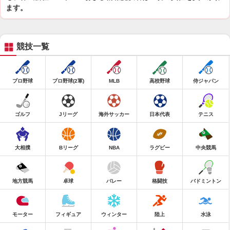
ます。
競技一覧
プロ野球
プロ野球(2軍)
MLB
高校野球
侍ジャパン
ゴルフ
Jリーグ
海外サッカー
日本代表
テニス
大相撲
Bリーグ
NBA
ラグビー
中央競馬
地方競馬
卓球
バレー
格闘技
バドミントン
モーター
フィギュア
ウィンター
陸上
水泳