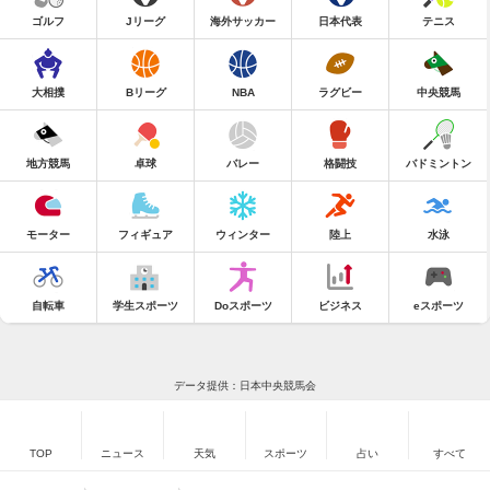
ゴルフ
Jリーグ
海外サッカー
日本代表
テニス
大相撲
Bリーグ
NBA
ラグビー
中央競馬
地方競馬
卓球
バレー
格闘技
バドミントン
モーター
フィギュア
ウィンター
陸上
水泳
自転車
学生スポーツ
Doスポーツ
ビジネス
eスポーツ
データ提供：日本中央競馬会
TOP
ニュース
天気
スポーツ
占い
すべて