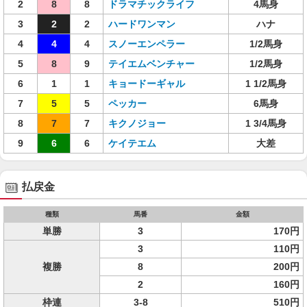
2
8
8
ドラマチックライフ
4馬身
3
2
2
ハードワンマン
ハナ
4
4
4
スノーエンペラー
1/2馬身
5
8
9
テイエムベンチャー
1/2馬身
6
1
1
キョードーギャル
1 1/2馬身
7
5
5
ペッカー
6馬身
8
7
7
キクノジョー
1 3/4馬身
9
6
6
ケイテエム
大差
払戻金
種類
馬番
金額
単勝
3
170円
3
110円
複勝
8
200円
2
160円
枠連
3-8
510円