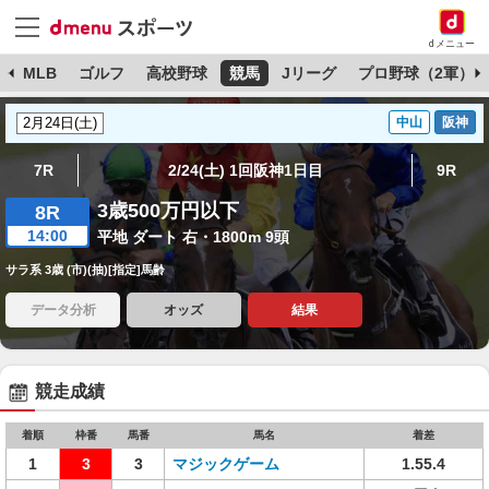
dメニュー
球
MLB
ゴルフ
高校野球
競馬
Jリーグ
プロ野球（2軍）
中山
阪神
7R
2/24(土) 1回阪神1日目
9R
3歳500万円以下
8R
14:00
平地 ダート 右・1800m 9頭
サラ系 3歳 (市)(抽)[指定]馬齢
データ分析
オッズ
結果
競走成績
着順
枠番
馬番
馬名
着差
1
3
3
マジックゲーム
1.55.4