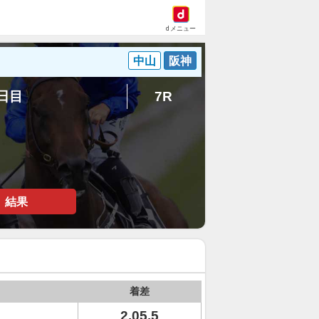
dメニュー
中山
阪神
2日目
7R
結果
着差
2.05.5