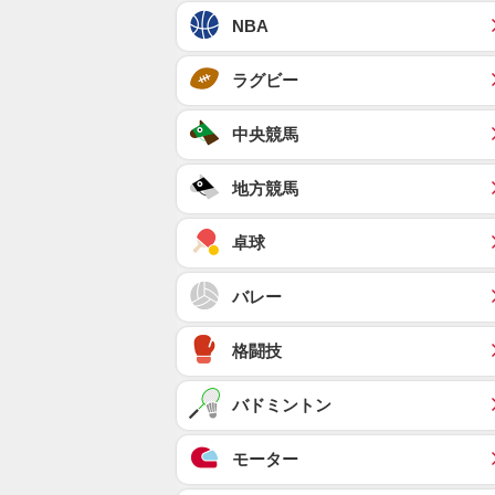
NBA
ラグビー
中央競馬
地方競馬
卓球
バレー
格闘技
バドミントン
モーター