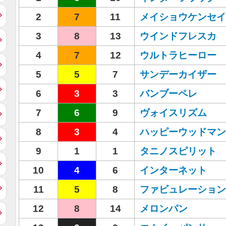
2
7
11
メイショウケンセイ
3
8
13
ウインドフレスカ
4
7
12
ウルトラヒーロー
5
5
7
サンデーカイザー
6
3
3
バンブーペレ
7
6
9
ヴォイスリズム
8
3
4
ハッピーウッドマン
9
1
1
タニノスピリット
10
4
6
インターネット
11
5
8
ファビュレーション
12
8
14
メロンパン