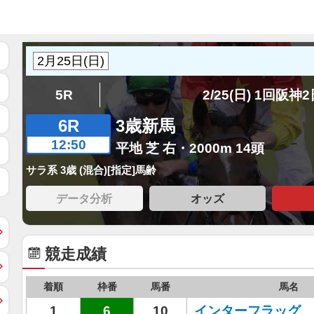
5R
2/25(日) 1回阪神
6R
3歳新馬
12:50
平地 芝 右・2000m 14頭
サラ系 3歳 (混合)[指定]馬齢
データ分析
オッズ
競走成績
着順
枠番
馬番
馬名
1
6
10
インターフラッグ