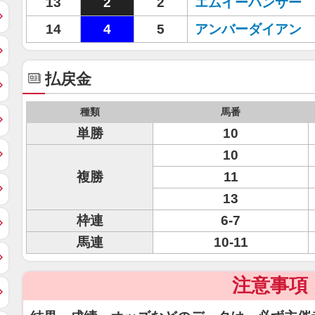
13
2
2
エムイーパンサー
14
4
5
アンバーダイアン
払戻金
種類
馬番
単勝
10
10
複勝
11
13
枠連
6-7
馬連
10-11
注意事項