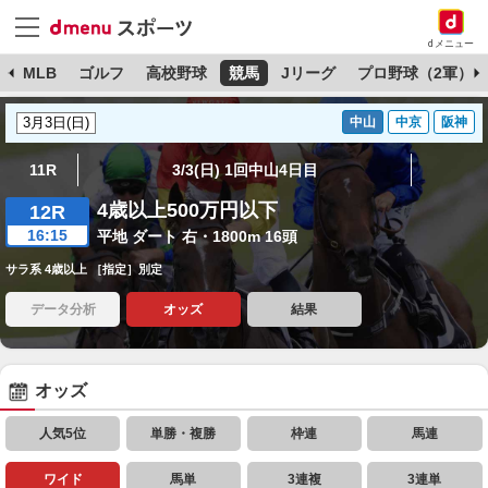
dメニュー
球
MLB
ゴルフ
高校野球
競馬
Jリーグ
プロ野球（2軍）
中山
中京
阪神
11R
3/3(日) 1回中山4日目
4歳以上500万円以下
12R
16:15
平地 ダート 右・1800m 16頭
サラ系 4歳以上 ［指定］別定
データ分析
オッズ
結果
オッズ
人気5位
単勝・複勝
枠連
馬連
ワイド
馬単
3連複
3連単