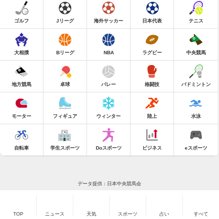
ゴルフ
Jリーグ
海外サッカー
日本代表
テニス
大相撲
Bリーグ
NBA
ラグビー
中央競馬
地方競馬
卓球
バレー
格闘技
バドミントン
モーター
フィギュア
ウィンター
陸上
水泳
自転車
学生スポーツ
Doスポーツ
ビジネス
eスポーツ
データ提供：日本中央競馬会
TOP
ニュース
天気
スポーツ
占い
すべて