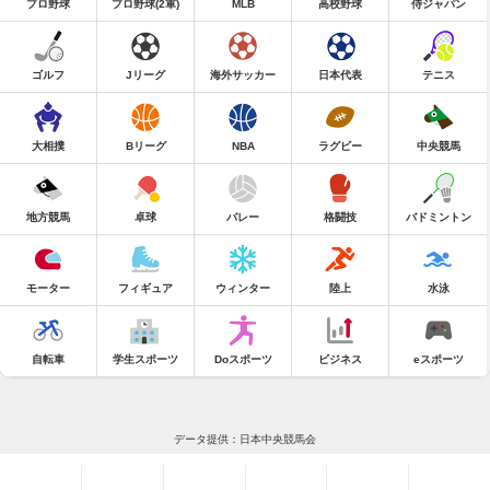
プロ野球
プロ野球(2軍)
MLB
高校野球
侍ジャパン
ゴルフ
Jリーグ
海外サッカー
日本代表
テニス
大相撲
Bリーグ
NBA
ラグビー
中央競馬
地方競馬
卓球
バレー
格闘技
バドミントン
モーター
フィギュア
ウィンター
陸上
水泳
自転車
学生スポーツ
Doスポーツ
ビジネス
eスポーツ
データ提供：日本中央競馬会