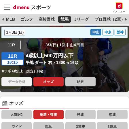
dメニュー
球
MLB
ゴルフ
高校野球
競馬
Jリーグ
プロ野球（2軍）
中山
中京
阪神
11R
3/3(日) 1回中山4日目
4歳以上500万円以下
12R
16:15
平地 ダート 右・1800m 16頭
サラ系 4歳以上 ［指定］別定
データ分析
オッズ
結果
オッズ
人気5位
単勝・複勝
枠連
馬連
ワイド
馬単
3連複
3連単