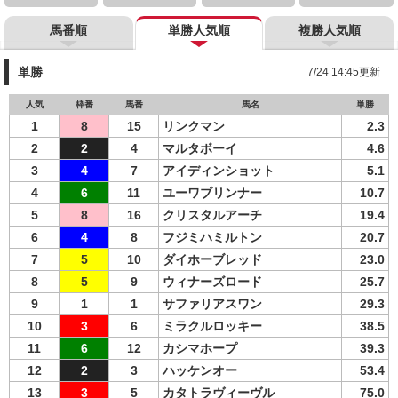
馬番順
単勝人気順
複勝人気順
単勝
7/24 14:45更新
人気
枠番
馬番
馬名
単勝
1
8
15
リンクマン
2.3
2
2
4
マルタボーイ
4.6
3
4
7
アイディンショット
5.1
4
6
11
ユーワブリンナー
10.7
5
8
16
クリスタルアーチ
19.4
6
4
8
フジミハミルトン
20.7
7
5
10
ダイホーブレッド
23.0
8
5
9
ウィナーズロード
25.7
9
1
1
サファリアスワン
29.3
10
3
6
ミラクルロッキー
38.5
11
6
12
カシマホープ
39.3
12
2
3
ハッケンオー
53.4
13
3
5
カタトラヴィーヴル
75.0