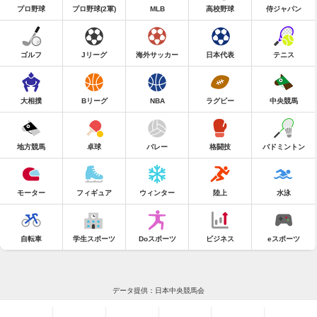
プロ野球
プロ野球(2軍)
MLB
高校野球
侍ジャパン
ゴルフ
Jリーグ
海外サッカー
日本代表
テニス
大相撲
Bリーグ
NBA
ラグビー
中央競馬
地方競馬
卓球
バレー
格闘技
バドミントン
モーター
フィギュア
ウィンター
陸上
水泳
自転車
学生スポーツ
Doスポーツ
ビジネス
eスポーツ
データ提供：日本中央競馬会