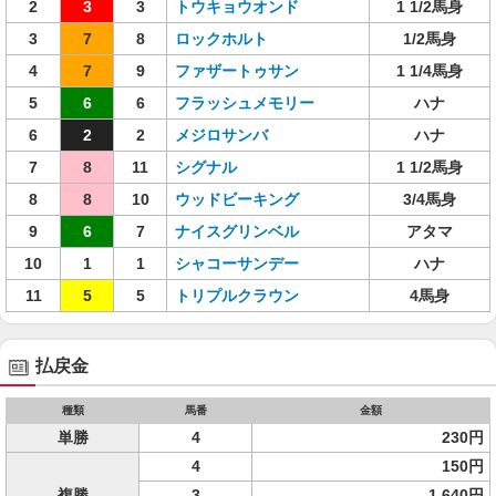
2
3
3
トウキョウオンド
1 1/2馬身
3
7
8
ロックホルト
1/2馬身
4
7
9
ファザートゥサン
1 1/4馬身
5
6
6
フラッシュメモリー
ハナ
6
2
2
メジロサンバ
ハナ
7
8
11
シグナル
1 1/2馬身
8
8
10
ウッドビーキング
3/4馬身
9
6
7
ナイスグリンベル
アタマ
10
1
1
シャコーサンデー
ハナ
11
5
5
トリプルクラウン
4馬身
払戻金
種類
馬番
金額
単勝
4
230円
4
150円
複勝
3
1,640円