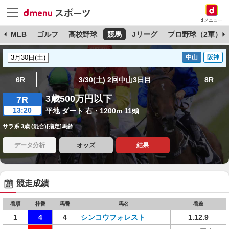
dメニュー
球
MLB
ゴルフ
高校野球
競馬
Jリーグ
プロ野球（2軍）
中山
阪神
6R
3/30(土) 2回中山3日目
8R
3歳500万円以下
7R
13:20
平地 ダート 右・1200m 11頭
サラ系 3歳 (混合)[指定]馬齢
データ分析
オッズ
結果
競走成績
着順
枠番
馬番
馬名
着差
1
4
4
シンコウフォレスト
1.12.9