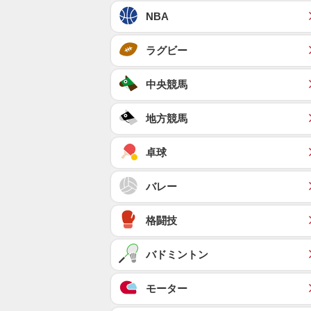
NBA
ラグビー
中央競馬
地方競馬
卓球
バレー
格闘技
バドミントン
モーター