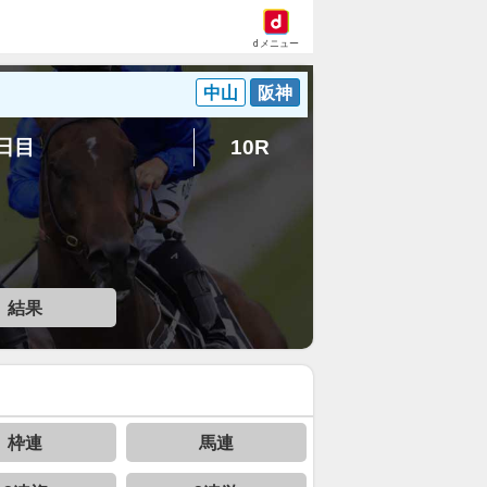
dメニュー
中山
阪神
3日目
10R
結果
枠連
馬連