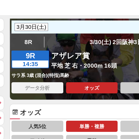
8R
3/30(土) 2回阪神
9R
アザレア賞
14:35
平地 芝 右・2000m 16頭
サラ系 3歳 (混合)(特指)馬齢
データ分析
オッズ
オッズ
人気5位
単勝・複勝