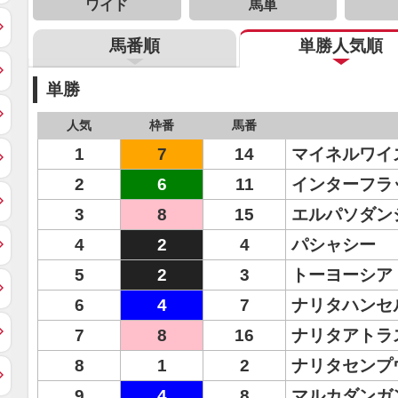
ワイド
馬単
馬番順
単勝人気順
単勝
人気
枠番
馬番
1
7
14
マイネルワイ
2
6
11
インターフラ
3
8
15
エルパソダン
4
2
4
パシャシー
5
2
3
トーヨーシア
6
4
7
ナリタハンセ
7
8
16
ナリタアトラ
8
1
2
ナリタセンプ
9
4
8
マルカダンガ