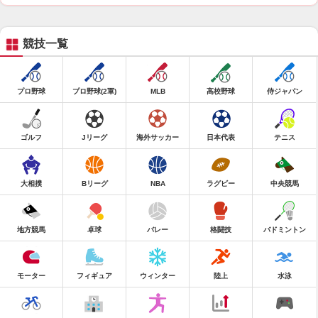
競技一覧
プロ野球
プロ野球(2軍)
MLB
高校野球
侍ジャパン
ゴルフ
Jリーグ
海外サッカー
日本代表
テニス
大相撲
Bリーグ
NBA
ラグビー
中央競馬
地方競馬
卓球
バレー
格闘技
バドミントン
モーター
フィギュア
ウィンター
陸上
水泳