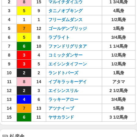
2
8
15
マルイチダイユウ
1 3/4馬身
3
5
9
タニノオブキング
4馬身
4
1
1
フリーダムダンス
1/2馬身
5
7
12
ゴールデンブリッジ
3馬身
6
5
8
ラブライト
3/4馬身
7
6
10
ファンドリグリタア
1 1/4馬身
8
3
4
コミックダンサー
1/2馬身
9
3
5
エイシンタイフーン
1/2馬身
10
2
2
ランドトパーズ
1馬身
11
8
14
イブキラッキーデイ
アタマ
12
2
3
エイシンスリル
2 1/2馬身
13
4
6
ラッキーアロー
3/4馬身
14
7
13
アツナイーブ
5馬身
15
6
11
ヤサカランド
3 1/2馬身
払戻金