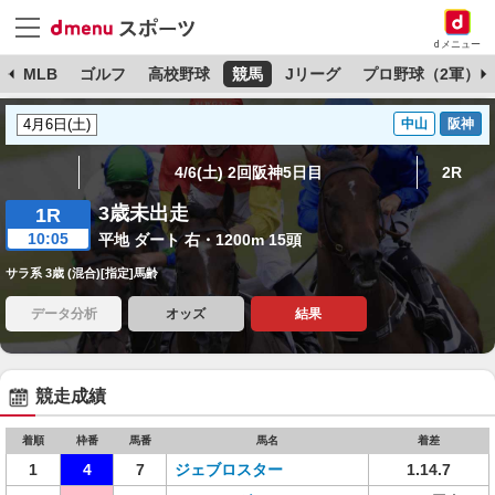
dメニュー
球
MLB
ゴルフ
高校野球
競馬
Jリーグ
プロ野球（2軍）
中山
阪神
4/6(土) 2回阪神5日目
2R
3歳未出走
1R
10:05
平地 ダート 右・1200m 15頭
サラ系 3歳 (混合)[指定]馬齢
データ分析
オッズ
結果
競走成績
着順
枠番
馬番
馬名
着差
1
4
7
ジェブロスター
1.14.7