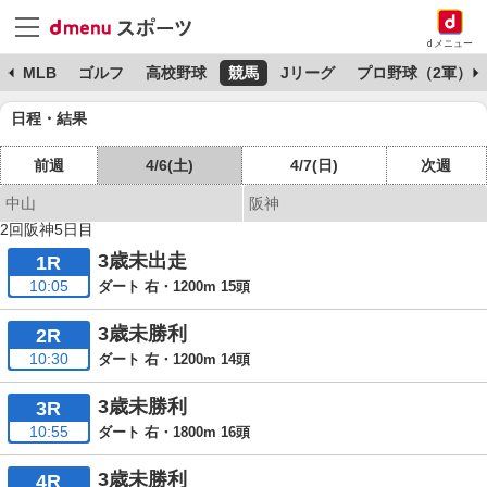
dメニュー
球
MLB
ゴルフ
高校野球
競馬
Jリーグ
プロ野球（2軍）
日程・結果
前週
4/6(土)
4/7(日)
次週
中山
阪神
2回阪神5日目
3歳未出走
1R
10:05
ダート 右・1200m 15頭
3歳未勝利
2R
10:30
ダート 右・1200m 14頭
3歳未勝利
3R
10:55
ダート 右・1800m 16頭
3歳未勝利
4R