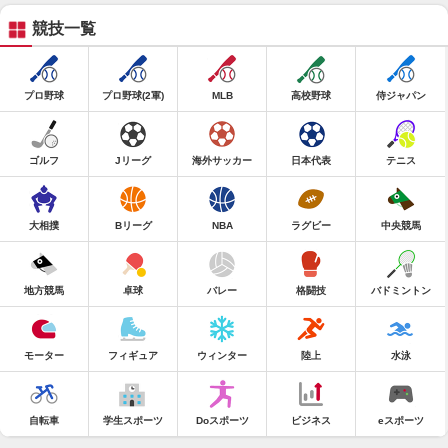
競技一覧
プロ野球
プロ野球(2軍)
MLB
高校野球
侍ジャパン
ゴルフ
Jリーグ
海外サッカー
日本代表
テニス
大相撲
Bリーグ
NBA
ラグビー
中央競馬
地方競馬
卓球
バレー
格闘技
バドミントン
モーター
フィギュア
ウィンター
陸上
水泳
自転車
学生スポーツ
Doスポーツ
ビジネス
eスポーツ