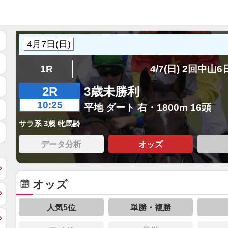
1R
4/7(日) 2回中山
2R
3歳未勝利
10:25
平地 ダート 右・1800m 16頭
サラ系 3歳 牝馬齢
データ分析
オッズ
オッズ
人気5位
単勝・複勝