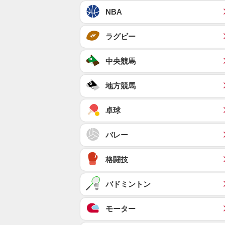
NBA
ラグビー
中央競馬
地方競馬
卓球
バレー
格闘技
バドミントン
モーター