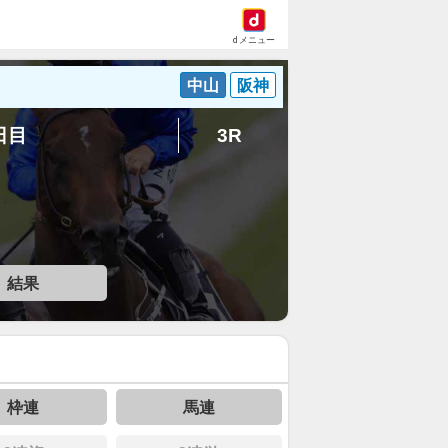
dメニュー
中山
阪神
6日目
3R
結果
枠連
馬連