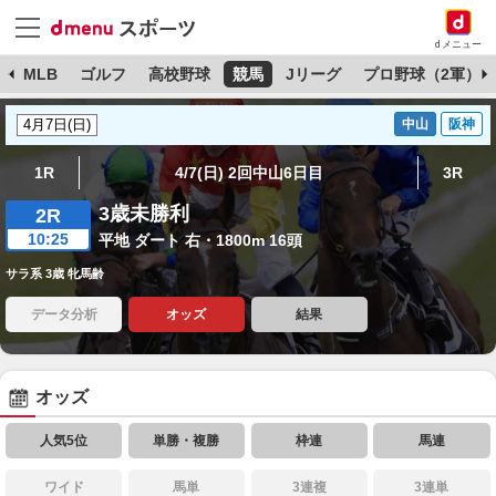
dメニュー
球
MLB
ゴルフ
高校野球
競馬
Jリーグ
プロ野球（2軍）
中山
阪神
1R
4/7(日) 2回中山6日目
3R
3歳未勝利
2R
10:25
平地 ダート 右・1800m 16頭
サラ系 3歳 牝馬齢
データ分析
オッズ
結果
オッズ
人気5位
単勝・複勝
枠連
馬連
ワイド
馬単
3連複
3連単