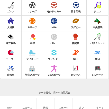
ゴルフ
Jリーグ
海外サッカー
日本代表
テニス
大相撲
Bリーグ
NBA
ラグビー
中央競馬
地方競馬
卓球
バレー
格闘技
バドミントン
モーター
フィギュア
ウィンター
陸上
水泳
自転車
学生スポーツ
Doスポーツ
ビジネス
eスポーツ
データ提供：日本中央競馬会
TOP
ニュース
天気
スポーツ
占い
すべて