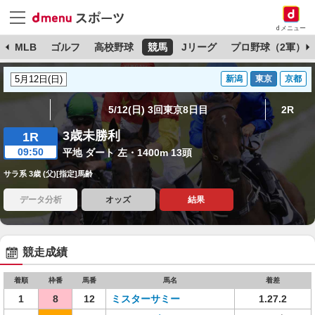
dメニュー
球
MLB
ゴルフ
高校野球
競馬
Jリーグ
プロ野球（2軍）
新潟
東京
京都
5/12(日) 3回東京8日目
2R
3歳未勝利
1R
09:50
平地 ダート 左・1400m 13頭
サラ系 3歳 (父)[指定]馬齢
データ分析
オッズ
結果
競走成績
着順
枠番
馬番
馬名
着差
1
8
12
ミスターサミー
1.27.2