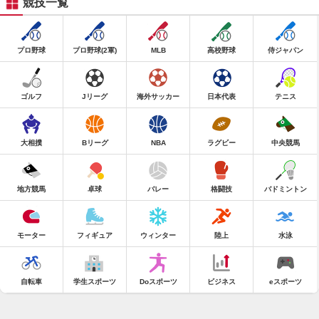
競技一覧
プロ野球
プロ野球(2軍)
MLB
高校野球
侍ジャパン
ゴルフ
Jリーグ
海外サッカー
日本代表
テニス
大相撲
Bリーグ
NBA
ラグビー
中央競馬
地方競馬
卓球
バレー
格闘技
バドミントン
モーター
フィギュア
ウィンター
陸上
水泳
自転車
学生スポーツ
Doスポーツ
ビジネス
eスポーツ