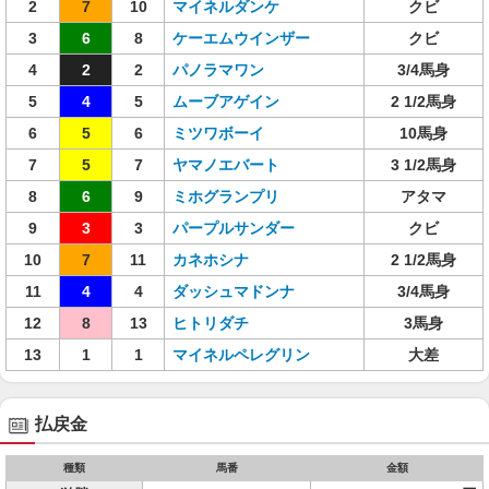
2
7
10
マイネルダンケ
クビ
3
6
8
ケーエムウインザー
クビ
4
2
2
パノラマワン
3/4馬身
5
4
5
ムーブアゲイン
2 1/2馬身
6
5
6
ミツワボーイ
10馬身
7
5
7
ヤマノエバート
3 1/2馬身
8
6
9
ミホグランプリ
アタマ
9
3
3
パープルサンダー
クビ
10
7
11
カネホシナ
2 1/2馬身
11
4
4
ダッシュマドンナ
3/4馬身
12
8
13
ヒトリダチ
3馬身
13
1
1
マイネルペレグリン
大差
払戻金
種類
馬番
金額