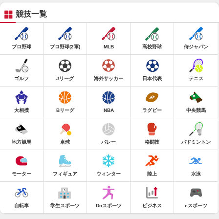
競技一覧
プロ野球
プロ野球(2軍)
MLB
高校野球
侍ジャパン
ゴルフ
Jリーグ
海外サッカー
日本代表
テニス
大相撲
Bリーグ
NBA
ラグビー
中央競馬
地方競馬
卓球
バレー
格闘技
バドミントン
モーター
フィギュア
ウィンター
陸上
水泳
自転車
学生スポーツ
Doスポーツ
ビジネス
eスポーツ