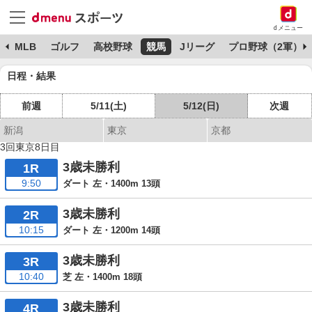
dメニュー
球
MLB
ゴルフ
高校野球
競馬
Jリーグ
プロ野球（2軍）
日程・結果
前週
5/11(土)
5/12(日)
次週
新潟
東京
京都
3回東京8日目
3歳未勝利
1R
9:50
ダート 左・1400m 13頭
3歳未勝利
2R
10:15
ダート 左・1200m 14頭
3歳未勝利
3R
10:40
芝 左・1400m 18頭
3歳未勝利
4R