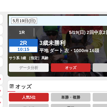
1R
5/19(日) 2回中京
2R
3歳未勝利
10:15
平地 ダート 左・1000m 16頭
サラ系 3歳 ［指定］馬齢
データ分析
オッズ
オッズ
人気5位
単勝・複勝