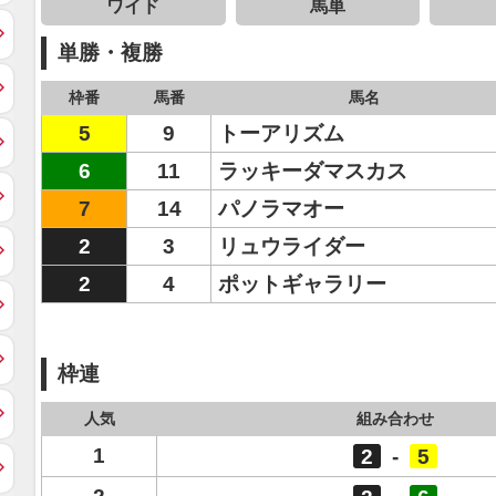
ワイド
馬単
単勝・複勝
枠番
馬番
馬名
5
9
トーアリズム
6
11
ラッキーダマスカス
7
14
パノラマオー
2
3
リュウライダー
2
4
ポットギャラリー
枠連
人気
組み合わせ
1
2
-
5