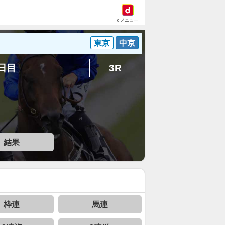
dメニュー
東京
中京
2日目
3R
結果
枠連
馬連