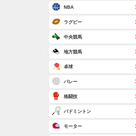
NBA
ラグビー
中央競馬
地方競馬
卓球
バレー
格闘技
バドミントン
モーター