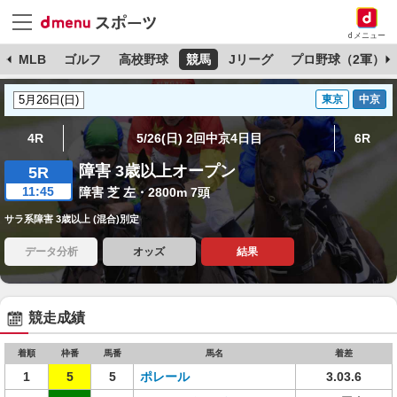
dメニュー
球
MLB
ゴルフ
高校野球
競馬
Jリーグ
プロ野球（2軍）
東京
中京
4R
5/26(日) 2回中京4日目
6R
障害 3歳以上オープン
5R
11:45
障害 芝 左・2800m 7頭
サラ系障害 3歳以上 (混合)別定
データ分析
オッズ
結果
競走成績
着順
枠番
馬番
馬名
着差
1
5
5
ポレール
3.03.6