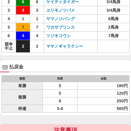
2
6
6
ケイティタイガー
3/4馬身
3
3
3
エリモノツバメ
3/4馬身
4
1
1
ヤマノジパング
8馬身
5
7
7
ワカサプリンス
2馬身
6
4
4
ツジキコウシ
7馬身
競争
2
2
マヤノギャラクシー
中止
払戻金
種類
馬番
金額
単勝
5
180円
5
120円
複勝
6
250円
枠連
5-6
560円
注意事項