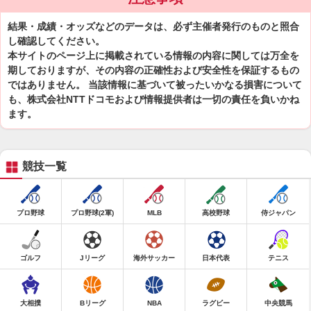
結果・成績・オッズなどのデータは、必ず主催者発行のものと照合
し確認してください。
本サイトのページ上に掲載されている情報の内容に関しては万全を
期しておりますが、その内容の正確性および安全性を保証するもの
ではありません。 当該情報に基づいて被ったいかなる損害について
も、株式会社NTTドコモおよび情報提供者は一切の責任を負いかね
ます。
競技一覧
プロ野球
プロ野球(2軍)
MLB
高校野球
侍ジャパン
ゴルフ
Jリーグ
海外サッカー
日本代表
テニス
大相撲
Bリーグ
NBA
ラグビー
中央競馬