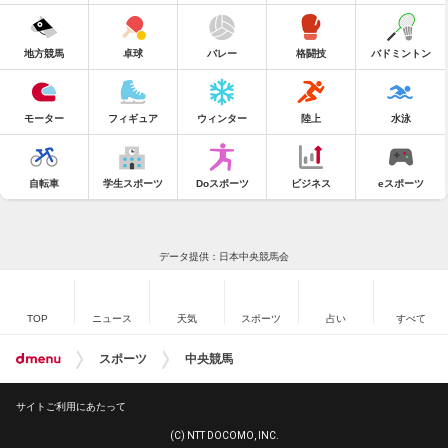
地方競馬
卓球
バレー
格闘技
バドミントン
モーター
フィギュア
ウィンター
陸上
水泳
自転車
学生スポーツ
Doスポーツ
ビジネス
eスポーツ
データ提供：日本中央競馬会
TOP
ニュース
天気
スポーツ
占い
すべて
スポーツ
中央競馬
サイトご利用にあたって
(C) NTT DOCOMO, INC.