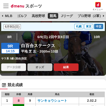
dメニュー
球
MLB
ゴルフ
高校野球
競馬
Jリーグ
プロ野球（2軍）
札幌
東京
中京
8R
6/9(日) 2回中京8日目
10R
白百合ステークス
9R
14:15
平地 芝 左・2000m 10頭
サラ系 3歳 (混合)別定
データ分析
オッズ
結果
競走成績
着順
枠番
馬番
馬名
着差
1
8
9
サンキョウシュート
2.02.2