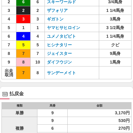
2
6
6
スキーワールド
3/4馬身
3
2
2
ザフォリア
1 1/4馬身
4
3
3
ギガトン
3馬身
5
1
1
ヤマヒサヒロイン
3 1/2馬身
6
4
4
ユメノタビビト
1 1/4馬身
7
5
5
ヒシナタリー
クビ
8
7
7
ジェイスター
9馬身
9
8
10
ダイフウジン
1馬身
出走
7
8
サンデーメイト
取消
払戻金
種類
馬番
金額
単勝
9
3,170円
9
530円
複勝
6
270円