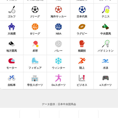
ゴルフ
Jリーグ
海外サッカー
日本代表
テニス
大相撲
Bリーグ
NBA
ラグビー
中央競馬
地方競馬
卓球
バレー
格闘技
バドミントン
モーター
フィギュア
ウィンター
陸上
水泳
自転車
学生スポーツ
Doスポーツ
ビジネス
eスポーツ
データ提供：日本中央競馬会