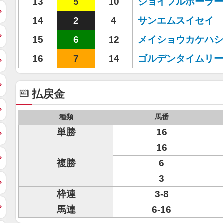
13
5
10
ジョイフルホーラー
14
2
4
サンエムスイセイ
15
6
12
メイショウカケハシ
16
7
14
ゴルデンタイムリー
払戻金
種類
馬番
単勝
16
16
複勝
6
3
枠連
3-8
馬連
6-16