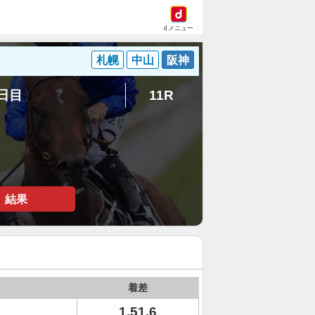
dメニュー
札幌
中山
阪神
3日目
11R
結果
着差
1.51.6