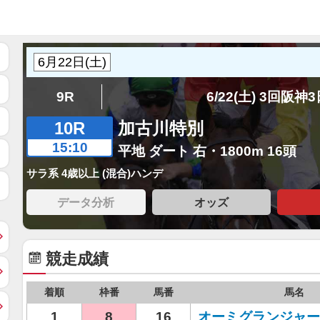
9R
6/22(土) 3回阪神
10R
加古川特別
15:10
平地 ダート 右・1800m 16頭
サラ系 4歳以上 (混合)ハンデ
データ分析
オッズ
競走成績
着順
枠番
馬番
馬名
1
8
16
オーミグランジャー