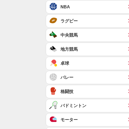
NBA
ラグビー
中央競馬
地方競馬
卓球
バレー
格闘技
バドミントン
モーター