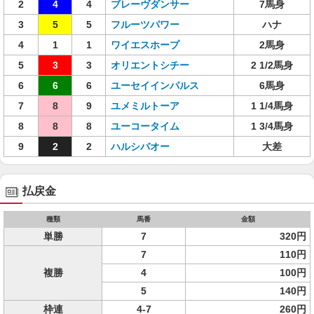
2
4
4
ブレーヴダンサー
7馬身
3
5
5
フルーツパワー
ハナ
4
1
1
ワイエスホープ
2馬身
5
3
3
オリエントシチー
2 1/2馬身
6
6
6
ユーセイインパルス
6馬身
7
8
9
ユメミルトーア
1 1/4馬身
8
8
8
ユーコータイム
1 3/4馬身
9
2
2
ハルシバオー
大差
払戻金
種類
馬番
金額
単勝
7
320円
7
110円
複勝
4
100円
5
140円
枠連
4-7
260円