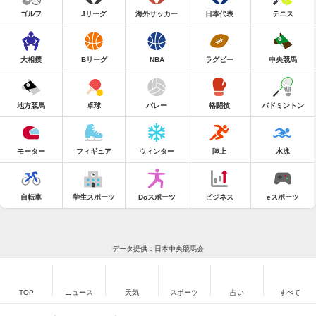
ゴルフ
Jリーグ
海外サッカー
日本代表
テニス
大相撲
Bリーグ
NBA
ラグビー
中央競馬
地方競馬
卓球
バレー
格闘技
バドミントン
モーター
フィギュア
ウィンター
陸上
水泳
自転車
学生スポーツ
Doスポーツ
ビジネス
eスポーツ
データ提供：日本中央競馬会
TOP
ニュース
天気
スポーツ
占い
すべて