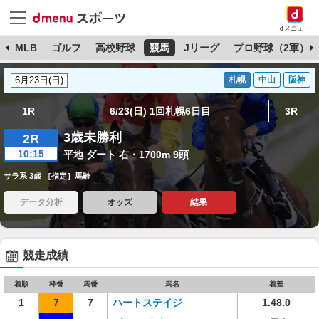
dメニュー
球
MLB
ゴルフ
高校野球
競馬
Jリーグ
プロ野球（2軍）
札幌
中山
阪神
1R
6/23(日) 1回札幌6日目
3R
3歳未勝利
2R
10:15
平地 ダート 右・1700m 9頭
サラ系 3歳 ［指定］馬齢
データ分析
オッズ
結果
競走成績
着順
枠番
馬番
馬名
着差
1
7
7
ハートステイジ
1.48.0